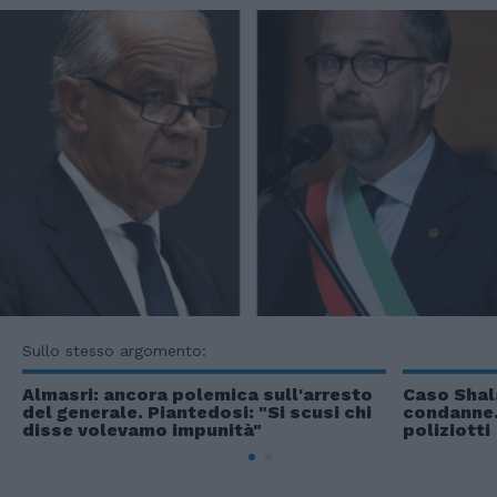
Sullo stesso argomento:
Almasri: ancora polemica sull'arresto
Caso Shal
del generale. Piantedosi: "Si scusi chi
condanne. 
disse volevamo impunità"
poliziotti