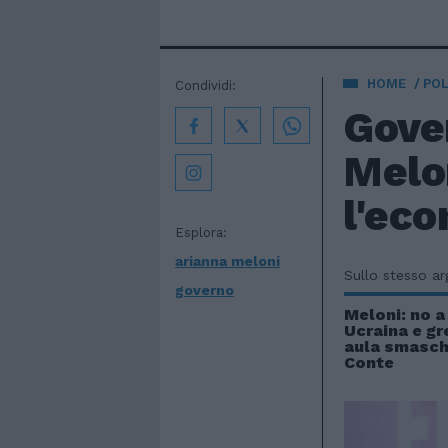
HOME
POL
Condividi:
Gover
Melon
l'eco
Esplora:
arianna meloni
Sullo stesso a
governo
Meloni: no a
Ucraina e gre
aula smasch
Conte