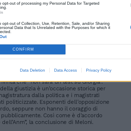
to opt-out of processing my Personal Data for Targeted
Il video che incastra
ing.
Landini: era contrario al
In
salario minimo
o opt-out of Collection, Use, Retention, Sale, and/or Sharing
ersonal Data that Is Unrelated with the Purposes for which it
lected.
Out
CONFIRM
Data Deletion
Data Access
Privacy Policy
eferendum sulla giustizia per Arianna
nvinta che “non sarà un test su Giorgia”.
della giustizia è un'occasione storica per
magistratura dalla politica e i magistrati
ti politicizzate. Esponenti dell'opposizione
rdo, seppure non hanno il coraggio di
 pubblicamente. Così come è d'accordo
 dell’Anm”, la conclusione di Meloni.