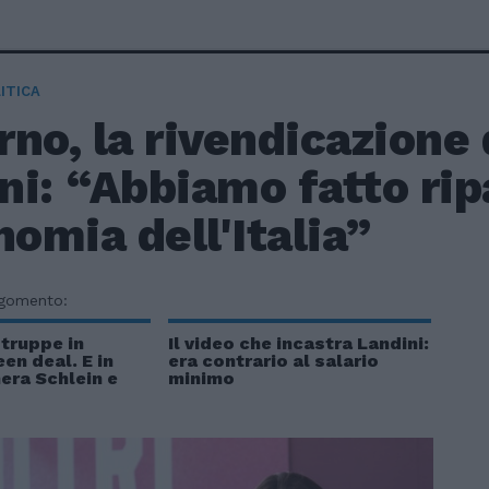
ITICA
no, la rivendicazione 
i: “Abbiamo fatto rip
nomia dell'Italia”
rgomento:
 truppe in
Il video che incastra Landini:
en deal. E in
era contrario al salario
era Schlein e
minimo