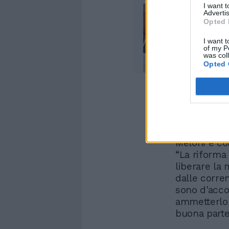
I want 
Advertis
Opted 
I want t
of my P
was col
Opted 
Quanto al r
Meloni è co
“La riforma 
liberare la 
dalle corren
sono d'acco
ammetterlo
buona parte