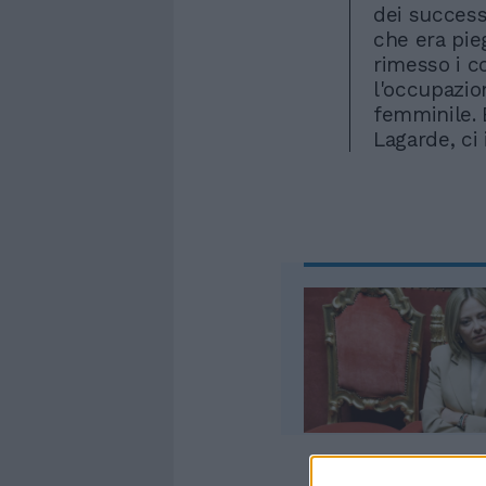
dei successi
che era pie
rimesso i co
l'occupazio
femminile. 
Lagarde, ci