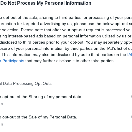
-
Do Not Process My Personal Information
to opt-out of the sale, sharing to third parties, or processing of your per
 alla politica estera: “Sia sull'Ucraina sia
formation for targeted advertising by us, please use the below opt-out s
i abbiamo sempre mantenuto la stessa
r selection. Please note that after your opt-out request is processed y
bbiamo chiaro chi è l'aggredito e chi
eing interest-based ads based on personal information utilized by us or
e, e siamo la nazione che ha contribuito
disclosed to third parties prior to your opt-out. You may separately opt-
 a inviare aiuti umanitari nella Striscia.
losure of your personal information by third parties on the IAB’s list of
to invece assistiamo a un paradosso.
. This information may also be disclosed by us to third parties on the
IA
lo per cui - spiega ancora Meloni - la
Participants
that may further disclose it to other third parties.
diventata più fondamentalista di Hamas,
re i principali interlocutori in Medio
mavano l'accordo di pace, in Aula
l Data Processing Opt Outs
e si rifiutava di votare la mozione.
”.
o opt-out of the Sharing of my personal data.
In
o opt-out of the Sale of my Personal Data.
In