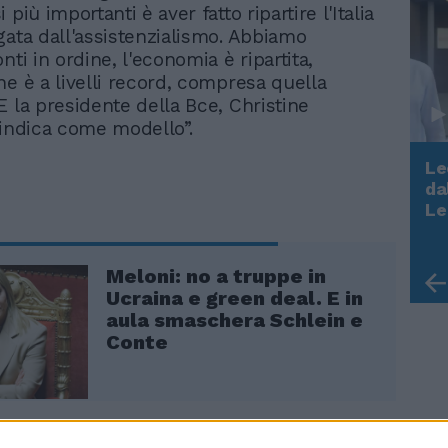
 più importanti è aver fatto ripartire l'Italia
gata dall'assistenzialismo. Abbiamo
nti in ordine, l'economia è ripartita,
ne è a livelli record, compresa quella
E la presidente della Bce, Christine
 indica come modello”.
Le
da
Rudy Giuliani a Come States?
Le
Trump, Meloni e la strategia
americana
Meloni: no a truppe in
Ucraina e green deal. E in
aula smaschera Schlein e
Conte