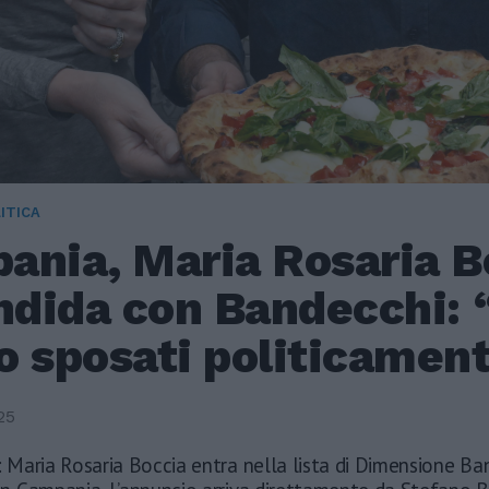
ITICA
ania, Maria Rosaria B
ndida con Bandecchi: 
o sposati politicamen
25
e: Maria Rosaria Boccia entra nella lista di Dimensione Ba