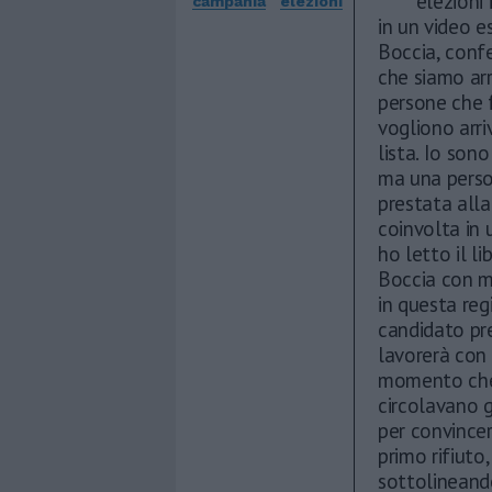
elezioni
campania
elezioni
in un video e
Boccia, confe
che siamo arr
persone che 
vogliono arri
lista. Io son
ma una person
prestata alla
coinvolta in 
ho letto il l
Boccia con m
in questa re
candidato pre
lavorerà con 
momento che 
circolavano 
per convincer
primo rifiuto,
sottolineando