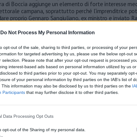
ra di Boccia aggiunge un elemento di forte interesse med
ttorale campana, soprattutto perché l’imprenditrice po
idare proprio Gennaro Sangiuliano, ex ministro e inviato Rai
ando la proposta di Fratelli d’Italia (l'anno scorso si era
l caso Boccia). Bandecchi, nel video, evidenzia l’importanz
-
Do Not Process My Personal Information
finendola un’imprenditrice concreta e una presenza capac
 lista: “Persone come lei sanno dove vogliono arrivare e 
to opt-out of the sale, sharing to third parties, or processing of your per
r cambiare qualcosa in Campania”, conclude.
formation for targeted advertising by us, please use the below opt-out s
r selection. Please note that after your opt-out request is processed y
eing interest-based ads based on personal information utilized by us or
disclosed to third parties prior to your opt-out. You may separately opt-
losure of your personal information by third parties on the IAB’s list of
. This information may also be disclosed by us to third parties on the
IA
Participants
that may further disclose it to other third parties.
l Data Processing Opt Outs
o opt-out of the Sharing of my personal data.