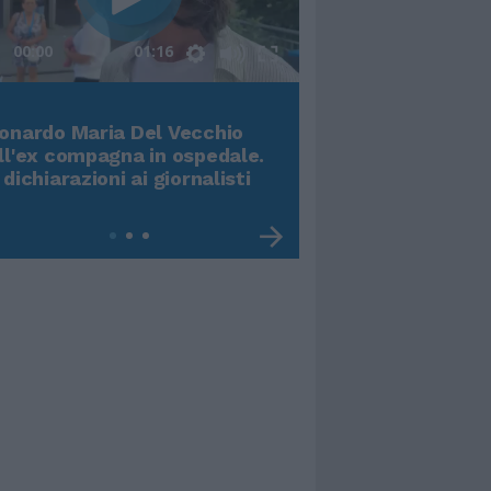
00:00
01:16
Terremoto, viene g
onardo Maria Del Vecchio
video impressiona
ll'ex compagna in ospedale.
 dichiarazioni ai giornalisti