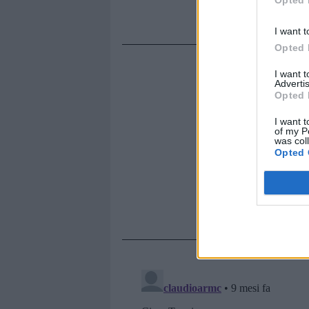
Opted 
I want t
Opted 
I want 
Advertis
Opted 
I want t
of my P
was col
Opted 