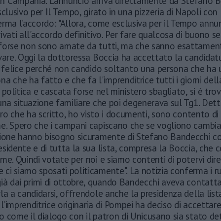
 in Campania. L’annuncio arriva direttamente da Stefano 
sclusivo per Il Tempo, girato in una pizzeria di Napoli con 
rma l’accordo: "Allora, come esclusiva per il Tempo annu
ivati all'accordo definitivo. Per fare qualcosa di buono s
forse non sono amate da tutti, ma che sanno esattamen
vare. Oggi la dottoressa Boccia ha accettato la candidat
o felice perché non candido soltanto una persona che ha u
a che ha fatto e che fa l'imprenditrice tutti i giorni della
 politica e cascata forse nel ministero sbagliato, si è tro
una situazione familiare che poi degenerava sul Tg1. Dett
ibro che ha scritto, ho visto i documenti, sono contento di
e. Spero che i campani capiscano che se vogliono cambi
gione hanno bisogno sicuramente di Stefano Bandecchi 
sidente e di tutta la sua lista, compresa la Boccia, che
me. Quindi votate per noi e siamo contenti di potervi dire
ci siamo sposati politicamente". La notizia conferma i 
già dai primi di ottobre, quando Bandecchi aveva contatt
la a candidarsi, offrendole anche la presidenza della lis
 l’imprenditrice originaria di Pompei ha deciso di accettare
 come il dialogo con il patron di Unicusano sia stato de