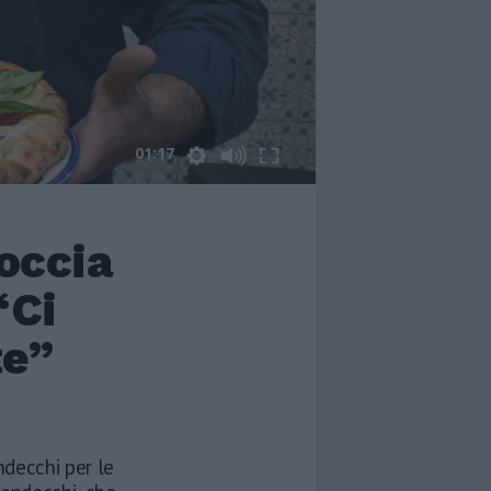
01:17
occia
“Ci
te”
ndecchi per le