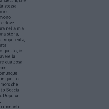
Bandecchi, che
la stessa
ncio
ervono
te dove
ura nella mia
na storia,
 propria vita,
vata
o questo, io
 avere la
are qualcosa
come
 comunque
 in questo
rumors che
ato Boccia
ta. Dopo un
,
terminante.