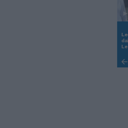
Le
Rudy Giuliani a Come States?
da
Trump, Meloni e la strategia
Le
americana