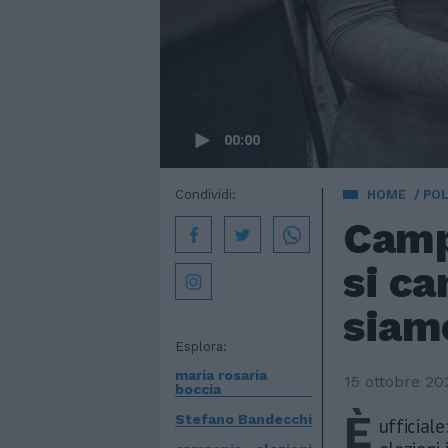
00:00
Condividi:
HOME
POL
Camp
si ca
siam
Esplora:
maria rosaria
15 ottobre 20
boccia
È
Stefano Bandecchi
ufficial