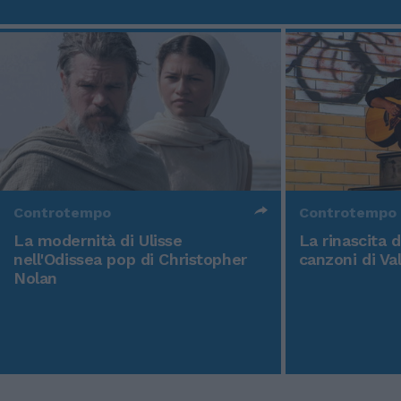
Controtempo
Controtempo
La modernità di Ulisse
La rinascita 
nell'Odissea pop di Christopher
canzoni di Va
Nolan