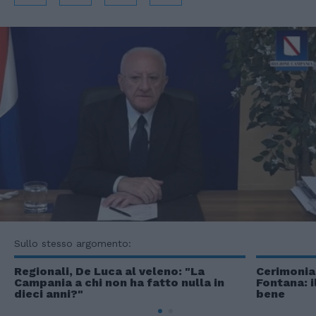
Sullo stesso argomento:
Regionali, De Luca al veleno: "La
Cerimonia 
Campania a chi non ha fatto nulla in
Fontana: 
dieci anni?"
bene