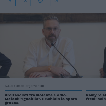
Sullo stesso argomento:
Arcifascisti tra violenza e odio.
Ramy "è s
Meloni: "Ignobile". E Schlein la spara
freni: scin
grossa