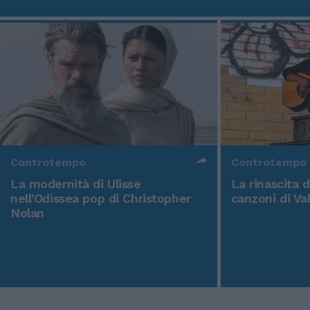
Controtempo
Controtempo
La modernità di Ulisse
La rinascita 
nell'Odissea pop di Christopher
canzoni di Va
Nolan