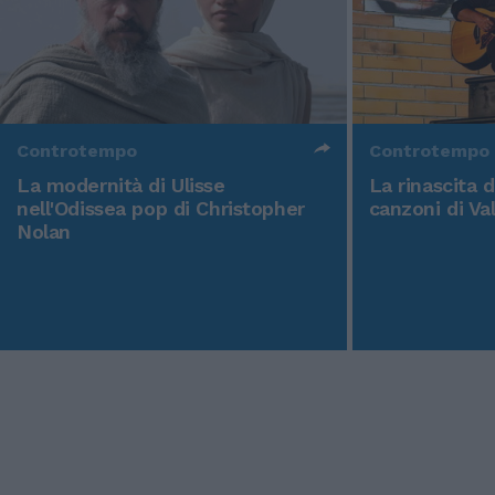
Controtempo
Controtempo
La modernità di Ulisse
La rinascita 
nell'Odissea pop di Christopher
canzoni di Va
Nolan