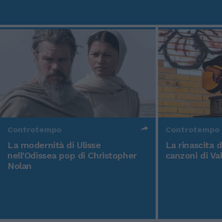
Controtempo
Controtempo
La modernità di Ulisse
La rinascita 
nell'Odissea pop di Christopher
canzoni di Va
Nolan