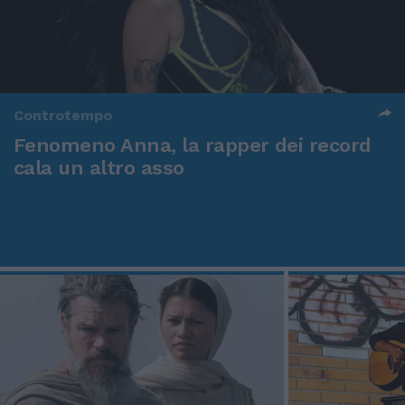
Controtempo
Fenomeno Anna, la rapper dei record
cala un altro asso