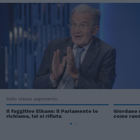
Sullo stesso argomento:
Il fuggitivo Elkann: il Parlamento lo
Giordano m
richiama, lui si rifiuta
come rand