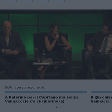
Sullo stesso argomento:
A Palermo per il Capitano ma senza
Il gip chi
Vannacci (e c'è chi mormora)
Vannacci: