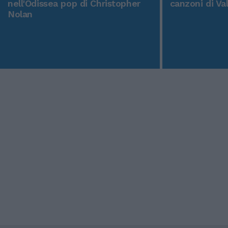
nell'Odissea pop di Christopher
canzoni di Va
Nolan