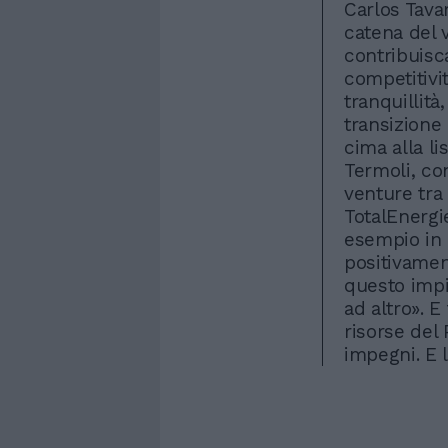
Carlos Tavar
catena del 
contribuisc
competitivi
tranquillità
transizione
cima alla li
Termoli, con
venture tra
TotalEnergi
esempio in 
positivamen
questo impi
ad altro». 
risorse del
impegni. E 