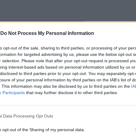
Bufera Stellantis, gli
-
Do Not Process My Personal Information
azionisti chiedono i danni:
"Numeri gonfiati"
to opt-out of the sale, sharing to third parties, or processing of your per
formation for targeted advertising by us, please use the below opt-out s
r selection. Please note that after your opt-out request is processed y
eing interest-based ads based on personal information utilized by us or
disclosed to third parties prior to your opt-out. You may separately opt-
losure of your personal information by third parties on the IAB’s list of
. This information may also be disclosed by us to third parties on the
IA
Participants
that may further disclose it to other third parties.
questo tema Stellantis non si tira indietro
l Data Processing Opt Outs
«Per quanto riguarda ACC per Termoli,
 sta potenziando il progetto della
o opt-out of the Sharing of my personal data.
 oltre a quella in Germania, al fine di