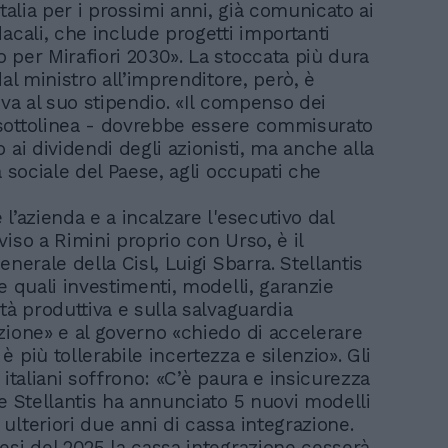
Italia per i prossimi anni, già comunicato ai
acali, che include progetti importanti
 per Mirafiori 2030». La stoccata più dura
dal ministro all’imprenditore, però, è
iva al suo stipendio. «Il compenso dei
sottolinea - dovrebbe essere commisurato
 ai dividendi degli azionisti, ma anche alla
à sociale del Paese, agli occupati che
l’azienda e a incalzare l'esecutivo dal
iso a Rimini proprio con Urso, è il
enerale della Cisl, Luigi Sbarra. Stellantis
e quali investimenti, modelli, garanzie
tà produttiva e sulla salvaguardia
zione» e al governo «chiedo di accelerare
 più tollerabile incertezza e silenzio». Gli
 italiani soffrono: «C’è paura e insicurezza
ve Stellantis ha annunciato 5 nuovi modelli
ulteriori due anni di cassa integrazione.
esi del 2025 la cassa integrazione cesserà