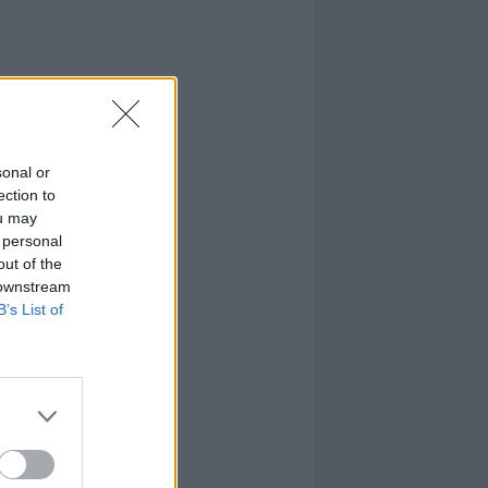
sonal or
ection to
ou may
 personal
out of the
 downstream
B’s List of