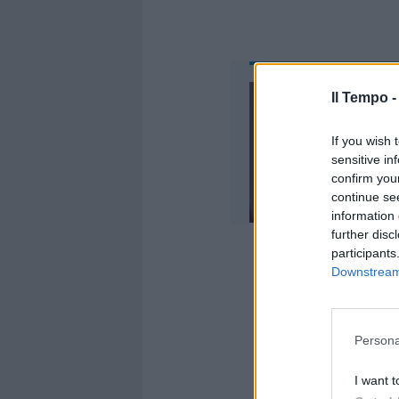
Il Tempo 
If you wish 
sensitive in
confirm you
continue se
information 
further disc
participants
Downstream 
E anche su 
Persona
e precisa: 
attualmente
I want t
Gigafactory,