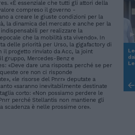
es. «È essenziale che tutti gli attori della
valore compreso il governo -
ano a creare le giuste condizioni per la
tà, la dinamica del mercato e anche per la
, indispensabili per realizzare la
 epocale che la mobilità sta vivendo». In
sta delle priorità per Urso, la gigafactory di
Le
 il progetto rinviato da Acc, la joint
da
 il gruppo, Mercedes-Benz e
Rudy Giuliani a Come States?
Le
es: «Deve dare una risposta perché se per
Trump, Meloni e la strategia
queste ore non ci risponde
americana
te», «le risorse del Pnrr» deputate a
anto «saranno inevitabilmente destinate
E taglia corto: «Non possiamo perdere le
 Pnrr perché Stellantis non mantiene gli
la scadenza è nelle prossime ore».