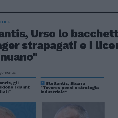
ITICA
antis, Urso lo bacchett
er strapagati e i lic
inuano"
rgomento:
ntis, gli
Stellantis, Sbarra
iedono i danni:
"Tavares pensi a strategia
iati"
industriale"