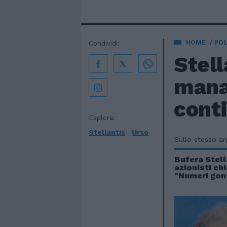
HOME
POL
Condividi:
Stell
manag
cont
Esplora:
Stellantis
Urso
Sullo stesso a
Bufera Stella
azionisti ch
"Numeri gonf