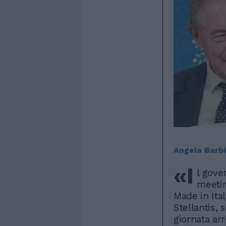
Angela Barbi
«I
l gove
meetin
Made in Ital
Stellantis, 
giornata ar