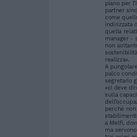
piano per l’
partner sind
come quello
indirizzata 
quella relat
manager - 
non soltanto
sostenibilit
realizza».
A pungolare 
palco condiv
segretario g
«ci deve dir
sulla capaci
dell’occupa
perché non è
stabilimenti
a Melfi, do
ma servono 
Nei primi m