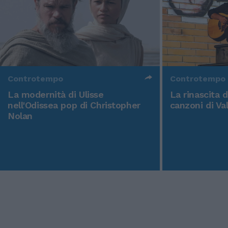
Controtempo
Controtempo
La modernità di Ulisse
La rinascita 
nell'Odissea pop di Christopher
canzoni di Va
Nolan