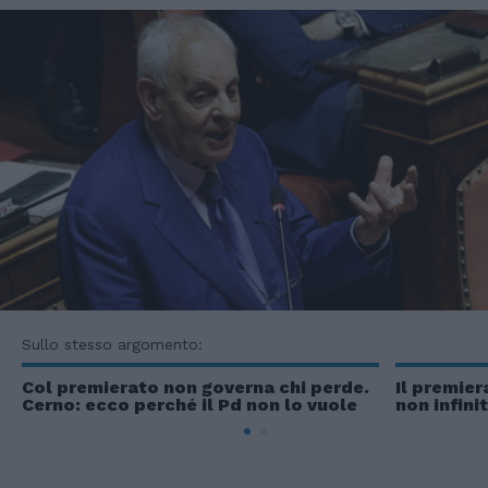
Sullo stesso argomento:
Col premierato non governa chi perde.
Il premier
Cerno: ecco perché il Pd non lo vuole
non infini