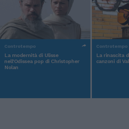
Controtempo
Controtempo
La modernità di Ulisse
La rinascita 
nell'Odissea pop di Christopher
canzoni di Va
Nolan