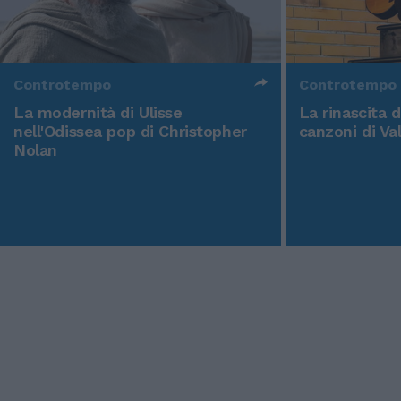
Controtempo
Controtempo
La modernità di Ulisse
La rinascita 
nell'Odissea pop di Christopher
canzoni di Va
Nolan