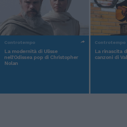
Controtempo
Controtempo
La modernità di Ulisse
La rinascita 
nell'Odissea pop di Christopher
canzoni di Va
Nolan