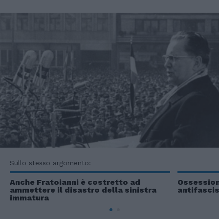
Sullo stesso argomento:
Anche Fratoianni è costretto ad
Ossessione
ammettere il disastro della sinistra
antifascis
immatura