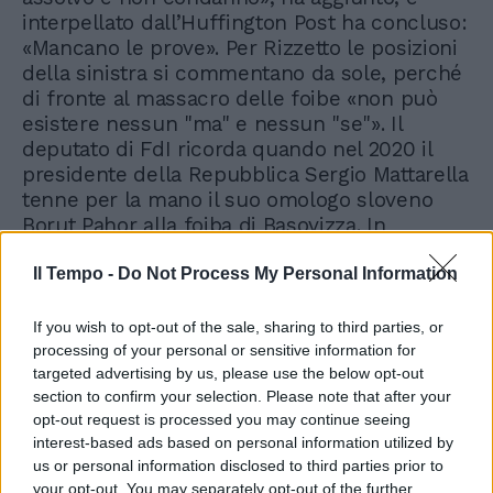
interpellato dall’Huffington Post ha concluso:
«Mancano le prove». Per Rizzetto le posizioni
della sinistra si commentano da sole, perché
di fronte al massacro delle foibe «non può
esistere nessun "ma" e nessun "se"». Il
deputato di FdI ricorda quando nel 2020 il
presidente della Repubblica Sergio Mattarella
tenne per la mano il suo omologo sloveno
Borut Pahor alla foiba di Basovizza. In
quell’occasione disse: «La storia non si
cancella, e le esperienze dolorose sofferte
Il Tempo -
Do Not Process My Personal Information
dalle popolazioni di queste terre non si
dimenticano. Proprio per questa ragione il
If you wish to opt-out of the sale, sharing to third parties, or
tempo presente e l’avvenire chiamano al
processing of your personal or sensitive information for
targeted advertising by us, please use the below opt-out
senso di responsabilità». La proposta di legge
section to confirm your selection. Please note that after your
della maggioranza si prefigge proprio questo
opt-out request is processed you may continue seeing
obiettivo.
interest-based ads based on personal information utilized by
us or personal information disclosed to third parties prior to
your opt-out. You may separately opt-out of the further