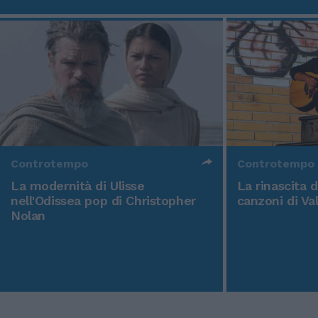
Controtempo
Controtempo
La modernità di Ulisse
La rinascita 
nell'Odissea pop di Christopher
canzoni di Va
Nolan