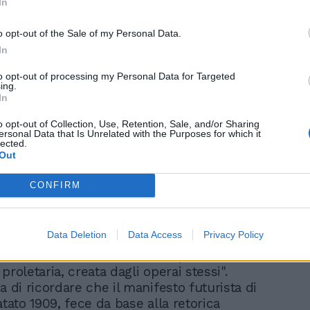
In
e nella fabbrica", scriveva il filosofo.
o opt-out of the Sale of my Personal Data.
In
to opt-out of processing my Personal Data for Targeted
ing.
In
 legge da un estratto del volume in
o opt-out of Collection, Use, Retention, Sale, and/or Sharing
I futuristi, nel loro campo, nel campo
ersonal Data that Is Unrelated with the Purposes for which it
a, sono rivoluzionari; in questo campo,
lected.
Out
creativa, è probabile che la classe
 riuscirà per molto tempo a fare di più di
CONFIRM
o fatto i futuristi: quando sostenevano i
 gruppi operai dimostravano di non
della distruzione, sicuri di potere, essi
Data Deletion
Data Access
Privacy Policy
 poesia, pittura, dramma, come i futuristi,
i sostenevano la storicità, la possibilità di
proletaria, creata dagli operai stessi".
a di ricordare che il manifesto futurista di
atato 1909, fece da base alla retorica