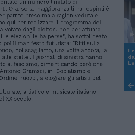
entato un numero limitato di
. Ora, se la maggioranza li ha respinti è
er partito preso ma a ragion veduta è
o qui per realizzare il programma del
 votato dagli elettori, non per attuare
i le elezioni le ha perse", ha sottolineato
o poi il manifesto futurista: "Ritti sulla
ndo, noi scagliamo, una volta ancora, la
Le
da
 alle stelle". I giornali di sinistra hanno
Rudy Giuliani a Come States?
Le
ato al fascismo, dimenticando però che
Trump, Meloni e la strategia
 Antonio Gramsci, in "Socialismo e
americana
Ordine nuovo", a elogiare gli artisti del
culturale, artistico e musicale italiano
del XX secolo.