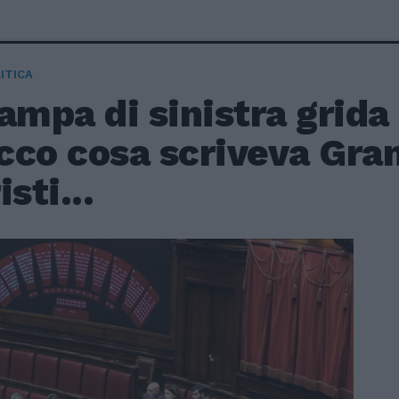
ITICA
ampa di sinistra grida
cco cosa scriveva Gra
sti...