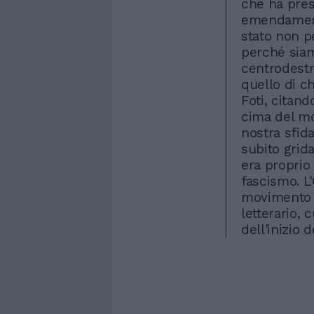
che ha pres
emendamenti
stato non p
perché siam
centrodestra
quello di ch
Foti, citand
cima del mo
nostra sfida
subito grid
era proprio
fascismo. L'
movimento
letterario, 
dell'inizio 