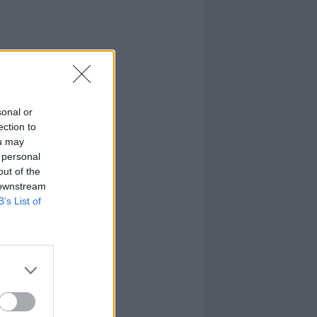
sonal or
ection to
ou may
 personal
out of the
 downstream
B’s List of