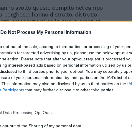
i hanno svolto questo compito nel campo
a borghese: hanno distrutto, distrutto,
senza preoccuparsi se le nuove creazioni,
la loro attività, fossero nel complesso
-
Do Not Process My Personal Information
periore a quella distrutta: hanno avuto
e stessi, nella foga delle energie giovani,
to opt-out of the sale, sharing to third parties, or processing of your per
 la concezione netta e chiara che l’epoca
formation for targeted advertising by us, please use the below opt-out s
oca della grande industria, della grande
r selection. Please note that after your opt-out request is processed y
a, della vita intensa e tumultuosa, doveva
eing interest-based ads based on personal information utilized by us or
forme, di arte, di filosofia, di costume, di
disclosed to third parties prior to your opt-out. You may separately opt-
 hanno avuto questa concezione
losure of your personal information by third parties on the IAB’s list of
rivoluzionaria, assolutamente marxista,
. This information may also be disclosed by us to third parties on the
IA
cialisti non si occupavano neppure
Participants
that may further disclose it to other third parties.
e di simile questione, quando i socialisti
non avevano una concezione altrettanto
 campo della politica e dell’economia,
l Data Processing Opt Outs
ialisti si sarebbero spaventati (e si vede
to attuale di molti di essi) al pensiero che
o opt-out of the Sharing of my personal data.
pezzare la macchina del potere borghese