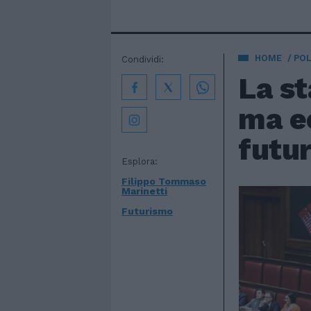
HOME
POL
Condividi:
La st
ma e
futuri
Esplora:
Filippo Tommaso
Marinetti
Futurismo