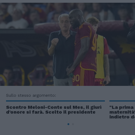
Sullo stesso argomento:
Scontro Meloni-Conte sul Mes, il giurì
"La prima
d'onore si farà. Scelto il presidente
maternità
indietro 