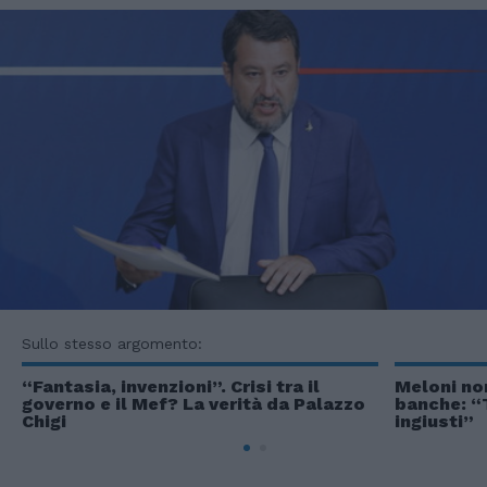
Sullo stesso argomento:
“Fantasia, invenzioni”. Crisi tra il
Meloni non
governo e il Mef? La verità da Palazzo
banche: “
Chigi
ingiusti”