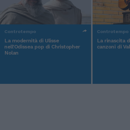
Controtempo
Controtempo
La modernità di Ulisse
La rinascita 
nell'Odissea pop di Christopher
canzoni di Va
Nolan