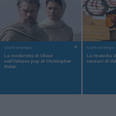
Controtempo
Controtempo
La modernità di Ulisse
La rinascita 
nell'Odissea pop di Christopher
canzoni di Va
Nolan