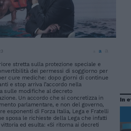
a
a
23
a
riore stretta sulla protezione speciale e
onvertibilità dei permessi di soggiorno per
per cure mediche: dopo giorni di continue
nti e stop arriva l’accordo nella
 sulle modifiche al decreto
azione. Un accordo che si concretizza in
In 
ento parlamentare, e non del governo,
re esponenti di Forza Italia, Lega e Fratelli
che sposa le richieste della Lega che infatti
 vittoria ed esulta: «Si ritorna ai decreti