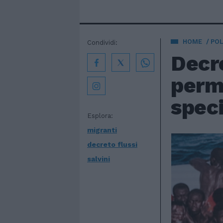
HOME
POL
Condividi:
Decre
perme
spec
Esplora:
migranti
decreto flussi
salvini