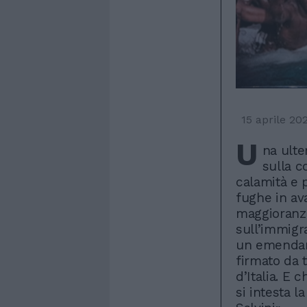
15 aprile 20
U
na ulte
sulla c
calamità e 
fughe in ava
maggioranza
sull’immigr
un emendam
firmato da t
d’Italia. E 
si intesta la