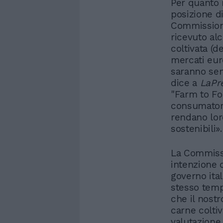
Per quanto r
posizione d
Commission
ricevuto al
coltivata (d
mercati eur
saranno sem
dice a
LaPr
"Farm to Fo
consumatori
rendano loro
sostenibili».
La Commiss
intenzione 
governo ital
stesso temp
che il nost
carne coltiv
valutazione 