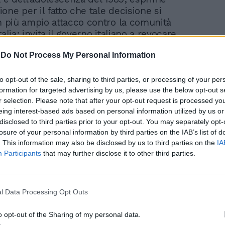
ne per il fatto che tale decisione si
un più ampio attacco contro la comunità
talia; invita il governo italiano a revocare
nte la sua decisione».
-
Do Not Process My Personal Information
otazione il Ppe si è diviso. Fonti interne al
to opt-out of the sale, sharing to third parties, or processing of your per
Popolari fanno sapere che Forza Italia ha
formation for targeted advertising by us, please use the below opt-out s
atta in difesa del governo, ma le
r selection. Please note that after your opt-out request is processed y
 dei Paesi del nord Europa e quella
eing interest-based ads based on personal information utilized by us or
si sono schierate in favore delle
disclosed to third parties prior to your opt-out. You may separately opt-
ni delle coppie gay. In Italia hanno subito
losure of your personal information by third parties on the IAB’s list of
 Pd, M5S, +Europa, Terzo polo e Alleanza
. This information may also be disclosed by us to third parties on the
IA
ra. Il deputato dem, Alessandro Zan, è
Participants
that may further disclose it to other third parties.
irittura a parlare di «umiliazione» per
tte sindaci del Pd (Bologna, Torino, Firenze,
a e Bari e Milano) hanno già fatto sapere
l Data Processing Opt Outs
no andare avanti con le trascrizioni dei
pie dello stesso sesso. Non a caso, il primo
o opt-out of the Sharing of my personal data.
el capoluogo toscano, Dario Nardella,