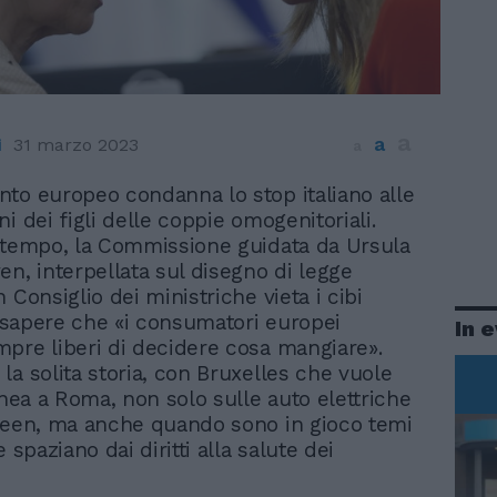
a
a
i
31 marzo 2023
a
nto europeo condanna lo stop italiano alle
ni dei figli delle coppie omogenitoriali.
 tempo, la Commissione guidata da Ursula
en, interpellata sul disegno di legge
 Consiglio dei ministriche vieta i cibi
fa sapere che «i consumatori europei
In 
pre liberi di decidere cosa mangiare».
la solita storia, con Bruxelles che vuole
inea a Roma, non solo sulle auto elettriche
reen, ma anche quando sono in gioco temi
e spaziano dai diritti alla salute dei