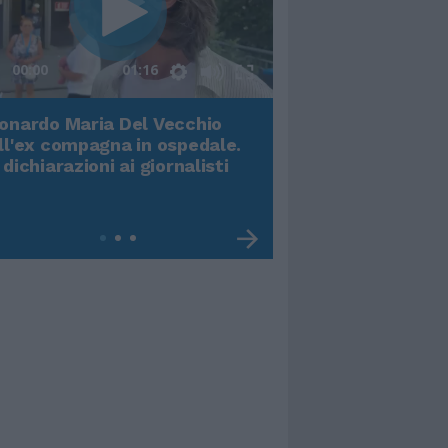
00:00
01:16
onardo Maria Del Vecchio
Terremoto, viene g
ll'ex compagna in ospedale.
video impressiona
 dichiarazioni ai giornalisti