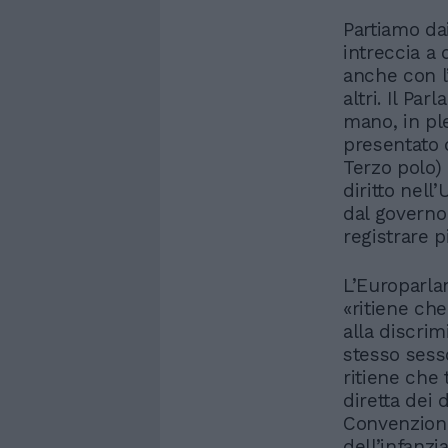
Partiamo dai
intreccia a
anche con l
altri. Il Pa
mano, in pl
presentato 
Terzo polo) 
diritto nell
dal governo
registrare p
L’Europarla
«ritiene ch
alla discri
stesso sesso
ritiene che 
diretta dei d
Convenzione 
dell’infanzi