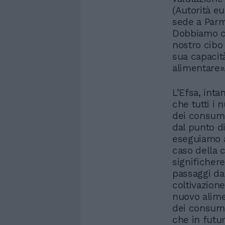
(Autorità e
sede a Parm
Dobbiamo co
nostro cibo 
sua capacità
alimentare»
L’Efsa, inta
che tutti i 
dei consuma
dal punto di
eseguiamo a
caso della c
significhere
passaggi dal
coltivazione
nuovo alime
dei consuma
che in futur