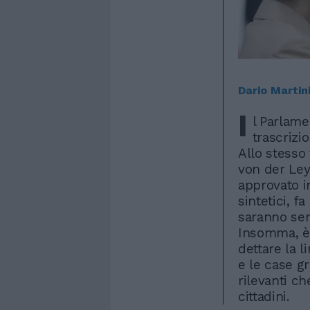
Dario Martin
I
l Parlame
trascrizio
Allo stesso
von der Ley
approvato in
sintetici, 
saranno sem
Insomma, è 
dettare la l
e le case g
rilevanti ch
cittadini.