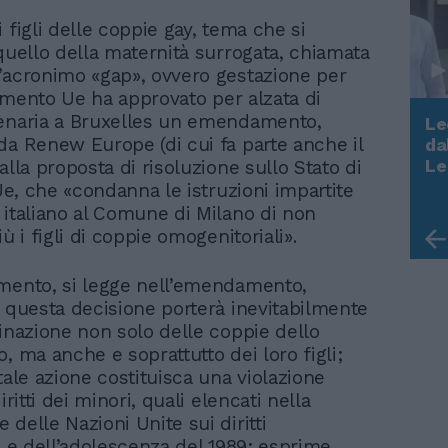
 figli delle coppie gay, tema che si
 quello della maternità surrogata, chiamata
’acronimo «gap», ovvero gestazione per
rlamento Ue ha approvato per alzata di
enaria a Bruxelles un emendamento,
Le
da Renew Europe (di cui fa parte anche il
da
Rudy Giuliani a Come States?
Le
alla proposta di risoluzione sullo Stato di
Trump, Meloni e la strategia
’Ue, che «condanna le istruzioni impartite
americana
 italiano al Comune di Milano di non
iù i figli di coppie omogenitoriali».
mento, si legge nell’emendamento,
e questa decisione porterà inevitabilmente
minazione non solo delle coppie dello
, ma anche e soprattutto dei loro figli;
tale azione costituisca una violazione
iritti dei minori, quali elencati nella
delle Nazioni Unite sui diritti
a e dell’adolescenza del 1989; esprime