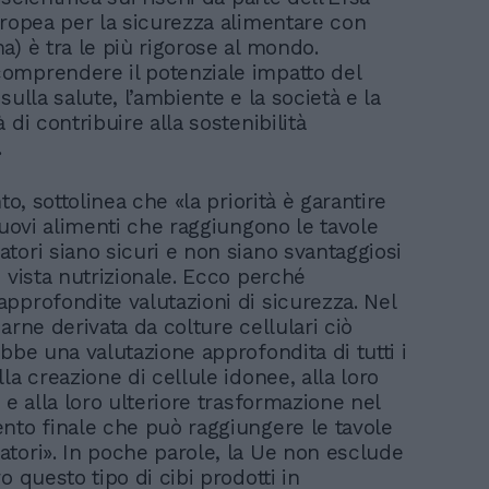
uropea per la sicurezza alimentare con
a) è tra le più rigorose al mondo.
mprendere il potenziale impatto del
sulla salute, l’ambiente e la società e la
 di contribuire alla sostenibilità
.
nto, sottolinea che «la priorità è garantire
nuovi alimenti che raggiungono le tavole
tori siano sicuri e non siano svantaggiosi
 vista nutrizionale. Ecco perché
pprofondite valutazioni di sicurezza. Nel
arne derivata da colture cellulari ciò
bbe una valutazione approfondita di tutti i
la creazione di cellule idonee, alla loro
 e alla loro ulteriore trasformazione nel
nto finale che può raggiungere le tavole
tori». In poche parole, la Ue non esclude
o questo tipo di cibi prodotti in