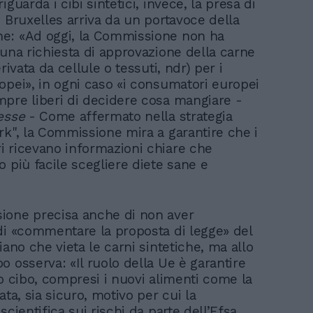
iguarda i cibi sintetici, invece, la presa di
i Bruxelles arriva da un portavoce della
e: «Ad oggi, la Commissione non ha
cuna richiesta di approvazione della carne
erivata da cellule o tessuti, ndr) per i
opei», in ogni caso «i consumatori europei
pre liberi di decidere cosa mangiare -
esse
- Come affermato nella strategia
rk", la Commissione mira a garantire che i
 ricevano informazioni chiare che
 più facile scegliere diete sane e
ione precisa anche di non aver
di «commentare la proposta di legge» del
iano che vieta le carni sintetiche, ma allo
o osserva: «Il ruolo della Ue è garantire
ro cibo, compresi i nuovi alimenti come la
ata, sia sicuro, motivo per cui la
scientifica sui rischi da parte dell’Efsa