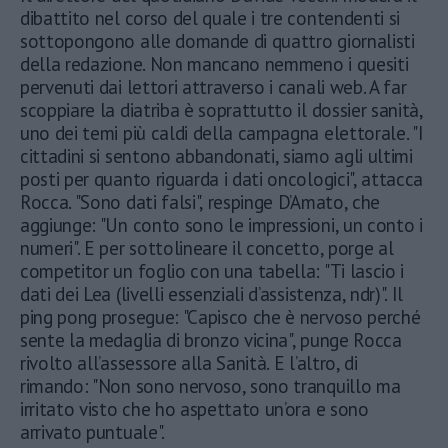
dibattito nel corso del quale i tre contendenti si
sottopongono alle domande di quattro giornalisti
della redazione. Non mancano nemmeno i quesiti
pervenuti dai lettori attraverso i canali web. A far
scoppiare la diatriba è soprattutto il dossier sanità,
uno dei temi più caldi della campagna elettorale. "I
cittadini si sentono abbandonati, siamo agli ultimi
posti per quanto riguarda i dati oncologici", attacca
Rocca. "Sono dati falsi", respinge D’Amato, che
aggiunge: "Un conto sono le impressioni, un conto i
numeri". E per sottolineare il concetto, porge al
competitor un foglio con una tabella: "Ti lascio i
dati dei Lea (livelli essenziali d’assistenza, ndr)". Il
ping pong prosegue: "Capisco che è nervoso perché
sente la medaglia di bronzo vicina", punge Rocca
rivolto all’assessore alla Sanità. E l’altro, di
rimando: "Non sono nervoso, sono tranquillo ma
irritato visto che ho aspettato un’ora e sono
arrivato puntuale".