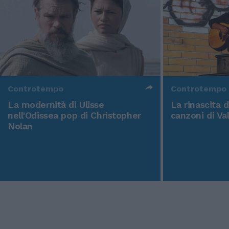
Controtempo
Controtempo
La modernità di Ulisse
La rinascita 
nell'Odissea pop di Christopher
canzoni di Va
Nolan