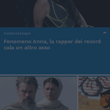
Controtempo
Fenomeno Anna, la rapper dei record
cala un altro asso