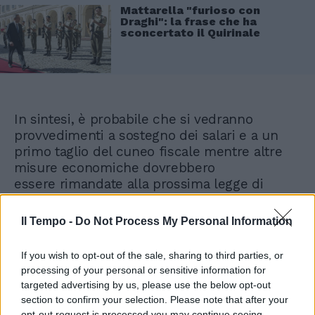
Mattarella "furioso con
Draghi": la frase che ha
sconcertato il Quirinale
In sintesi, è probabile che si vedranno
provvedimenti a sostegno dei salari e a un
primo taglio del cuneo fiscale mentre altre
misure economiche dovrebbero
essere rimandate alla prossima legge di
Bilancio, ma non è escluso il varo di
misure più urgente per fronteggiare le
Il Tempo -
Do Not Process My Personal Information
necessità più immediate.
If you wish to opt-out of the sale, sharing to third parties, or
processing of your personal or sensitive information for
targeted advertising by us, please use the below opt-out
section to confirm your selection. Please note that after your
opt-out request is processed you may continue seeing