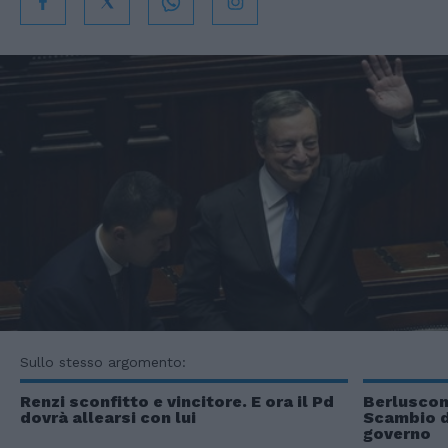
Sullo stesso argomento:
Renzi sconfitto e vincitore. E ora il Pd
Berlusconi
dovrà allearsi con lui
Scambio di
governo