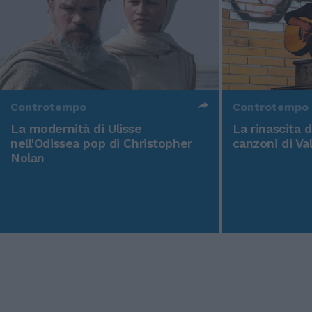
Controtempo
Controtempo
La modernità di Ulisse
La rinascita 
nell'Odissea pop di Christopher
canzoni di Va
Nolan