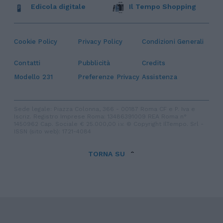
Edicola digitale
Il Tempo Shopping
Cookie Policy
Privacy Policy
Condizioni Generali
Contatti
Pubblicità
Credits
Modello 231
Preferenze Privacy
Assistenza
Sede legale: Piazza Colonna, 366 - 00187 Roma CF e P. Iva e
Iscriz. Registro Imprese Roma: 13486391009 REA Roma n°
1450962 Cap. Sociale € 25.000,00 i.v. © Copyright IlTempo. Srl -
ISSN (sito web): 1721-4084
TORNA SU