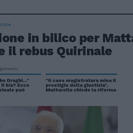
ITICA
one in bilico per Matta
e il rebus Quirinale
rgomento:
e Draghi..."
"Il caos magistratura mina il
 il bis? Ecco
prestigio della giustizia",
irinale può
Mattarella chiede la riforma