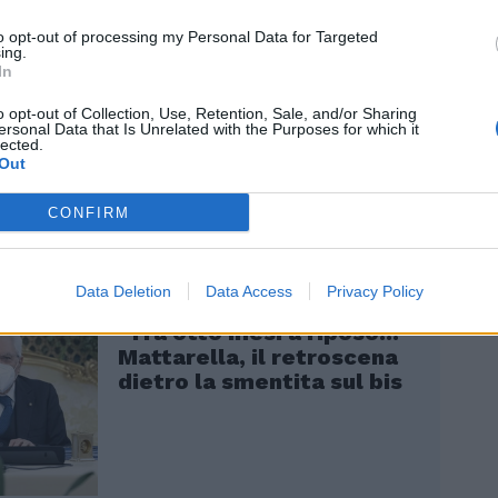
re un virtuoso processo di riforme civili e
 quella costruzione sembra aver ancora
to opt-out of processing my Personal Data for Targeted
ing.
un mattone in più. E sarà solo una scelta
In
ul prossimo Quirinale ad aggiungere quel
e ancora manca".
o opt-out of Collection, Use, Retention, Sale, and/or Sharing
ersonal Data that Is Unrelated with the Purposes for which it
lected.
Out
CONFIRM
Data Deletion
Data Access
Privacy Policy
"Tra otto mesi a riposo..."
Mattarella, il retroscena
dietro la smentita sul bis