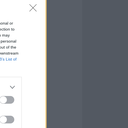
sonal or
ection to
ou may
 personal
out of the
 downstream
B’s List of