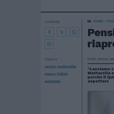
HOME
POL
Condividi:
Pensi
riapr
Sullo stesso a
Esplora:
sergio mattarella
"Lasciamo ch
Mattarella e
marco follini
perché il Qu
aspettare
quirinale