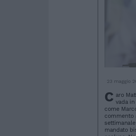
23 maggio 2
C
aro Mat
vada in
come Marco 
commento al
settimanale
mandato bis