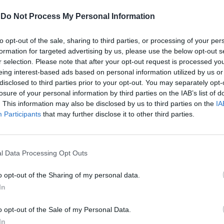
-
Do Not Process My Personal Information
"Nessuno può parlarne".
to opt-out of the sale, sharing to third parties, or processing of your per
La censura di Draghi su
formation for targeted advertising by us, please use the below opt-out s
Mattarella e il Quirinale
r selection. Please note that after your opt-out request is processed y
eing interest-based ads based on personal information utilized by us or
disclosed to third parties prior to your opt-out. You may separately opt-
losure of your personal information by third parties on the IAB’s list of
. This information may also be disclosed by us to third parties on the
IA
Participants
that may further disclose it to other third parties.
l Data Processing Opt Outs
all'orizzonte ci potrebbe essere un
 "E’ qui che il "riposo" del capo dello
o opt-out of the Sharing of my personal data.
 seriamente minacciato - conclude Follini
In
retto in questa seconda metà della
 una costruzione mirabile e possente che
o opt-out of the Sale of my Personal Data.
paese di rivendicare le risorse del Pnrr e
In