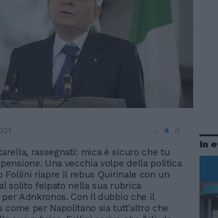
a
a
021
a
In 
tarella, rassegnati: mica è sicuro che tu
 pensione. Una vecchia volpe della politica
Follini riapre il rebus Quirinale con un
 solito felpato nella sua rubrica
 per Adnkronos. Con il dubbio che il
 come per Napolitano sia tutt'altro che