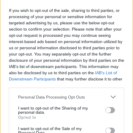
Avessimo avuto ancora il governo Conte
If you wish to opt-out of the sale, sharing to third parties, or
questi slogan di odio e di guerra non si
processing of your personal or sensitive information for
sarebbero dispersi nel vento come sta
targeted advertising by us, please use the below opt-out
accadendo, ma avrebbero fatto scorrere il
section to confirm your selection. Please note that after your
sangue, divenendo realtà e mettendo
opt-out request is processed you may continue seeing
definitivamente in ginocchio tutto il Paese.
interest-based ads based on personal information utilized by
us or personal information disclosed to third parties prior to
your opt-out. You may separately opt-out of the further
disclosure of your personal information by third parties on the
IAB’s list of downstream participants. This information may
also be disclosed by us to third parties on the
IAB’s List of
Downstream Participants
that may further disclose it to other
third parties.
Personal Data Processing Opt Outs
I want to opt-out of the Sharing of my
personal data.
Opted In
I want to opt-out of the Sale of my
Personal Data.