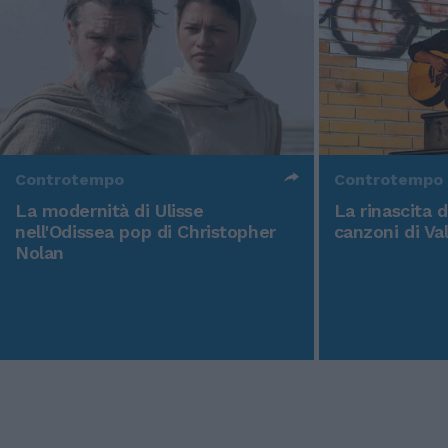
Controtempo
Controtempo
La modernità di Ulisse
La rinascita 
nell'Odissea pop di Christopher
canzoni di Va
Nolan