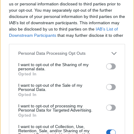
us or personal information disclosed to third parties prior to
aver paura di difendere l’identità occidentale,
your opt-out. You may separately opt-out of the further
il nostro modello di vita, o il pericolo è quello
disclosure of your personal information by third parties on the
che le nostre fragilissime democrazie liberali
IAB’s list of downstream participants. This information may
siano spazzate via dai nuovi estemismi.
also be disclosed by us to third parties on the
IAB’s List of
Quello sanitario? Quello ambientalista?
Downstream Participants
that may further disclose it to other
Quello securitario e sovranista? Chissà. Il
third parties.
lockdown è stato certo la risposta- forse
Personal Data Processing Opt Outs
sbagliata- a un’emergenza reale, il virus. Ma
potrebbe facilmente costituire un pericoloso
I want to opt-out of the Sharing of my
precedente per chi volesse, in preda al
personal data.
Opted In
furore ideologico, cancellare lo Stato di
diritto e, in fondo, la Libertà.
I want to opt-out of the Sale of my
Personal Data.
Opted In
I want to opt-out of processing my
Personal Data for Targeted Advertising.
Opted In
I want to opt-out of Collection, Use,
Retention, Sale, and/or Sharing of my