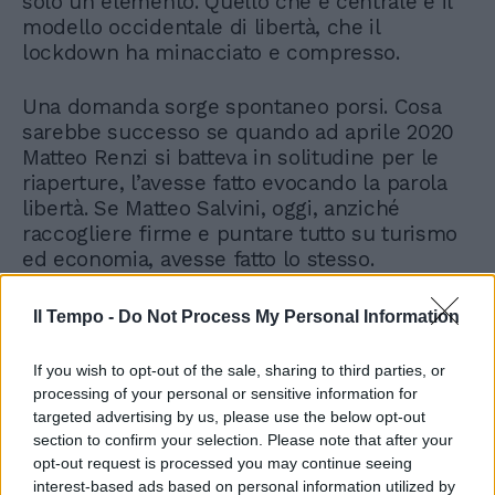
solo un elemento. Quello che è centrale è il
modello occidentale di libertà, che il
lockdown ha minacciato e compresso.
Una domanda sorge spontaneo porsi. Cosa
sarebbe successo se quando ad aprile 2020
Matteo Renzi si batteva in solitudine per le
riaperture, l’avesse fatto evocando la parola
libertà. Se Matteo Salvini, oggi, anziché
raccogliere firme e puntare tutto su turismo
ed economia, avesse fatto lo stesso.
Se Forza Italia, il partito che avrebbe dovuto
Il Tempo -
Do Not Process My Personal Information
battersi da subito per le riaperture, anziché
restare prudente e strizzare l’occhio al
If you wish to opt-out of the sale, sharing to third parties, or
terrorismo sanitario di Speranza, avesse
processing of your personal or sensitive information for
rispolverato gli slogan del 1994, quella
targeted advertising by us, please use the below opt-out
contrapposizione fra libertà e dirigismo.
section to confirm your selection. Please note that after your
opt-out request is processed you may continue seeing
interest-based ads based on personal information utilized by
La lezione della Ayuso è potente: non bisogna