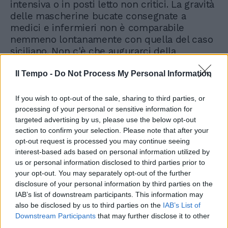
intensiva o in posti letto non critici. La gravità
delle mascherine bucate consegnate a
medici e infermieri non è comparabile
nemmeno lontanamente con quella del caso
siciliano. Non c'è che augurarci della
conclusione più rapida possibile
dell'inchiesta. Oggi possiamo solo ringraziare
Il Tempo -
Do Not Process My Personal Information
la Guardia di Finanza per avere evitato con
quel sequestro di 65 milioni di mascherine di
If you wish to opt-out of the sale, sharing to third parties, or
mandare a mani nude contro il virus altre
processing of your personal or sensitive information for
decine di migliaia dei nostri eroi in corsia.
targeted advertising by us, please use the below opt-out
section to confirm your selection. Please note that after your
opt-out request is processed you may continue seeing
interest-based ads based on personal information utilized by
us or personal information disclosed to third parties prior to
Arcuri ha dato 190 milioni di
your opt-out. You may separately opt-out of the further
mascherine pericolose a
disclosure of your personal information by third parties on the
medici e infermieri
IAB’s list of downstream participants. This information may
also be disclosed by us to third parties on the
IAB’s List of
Downstream Participants
that may further disclose it to other
third parties.