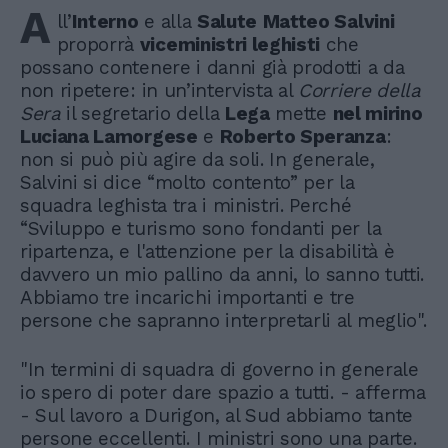
A
ll’
Interno
e alla
Salute
Matteo Salvini
proporrà
viceministri leghisti
che
possano contenere i danni già prodotti a da
non ripetere: in un’intervista al
Corriere della
Sera
il segretario della
Lega
mette
nel mirino
Luciana Lamorgese
e
Roberto Speranza
:
non si può più agire da soli. In generale,
Salvini si dice “molto contento” per la
squadra leghista tra i ministri. Perché
“Sviluppo e turismo sono fondanti per la
ripartenza, e l'attenzione per la disabilità è
davvero un mio pallino da anni, lo sanno tutti.
Abbiamo tre incarichi importanti e tre
persone che sapranno interpretarli al meglio".
"In termini di squadra di governo in generale
io spero di poter dare spazio a tutti. - afferma
- Sul lavoro a Durigon, al Sud abbiamo tante
persone eccellenti. I ministri sono una parte.