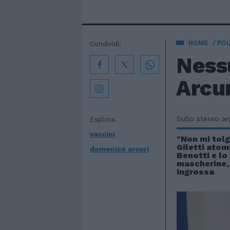
HOME
POL
Condividi:
Nessu
Arcur
Sullo stesso a
Esplora:
vaccini
"Non mi tolg
Giletti atom
domenico arcuri
Benotti e lo
mascherine, 
ingrossa