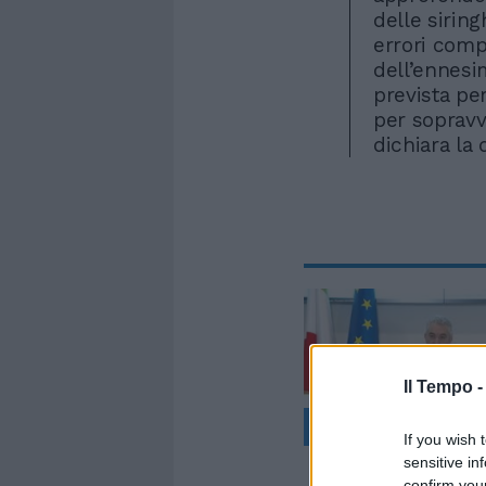
delle siring
errori comp
dell’ennesi
prevista pe
per sopravv
dichiara la 
Il Tempo 
If you wish 
sensitive in
confirm you