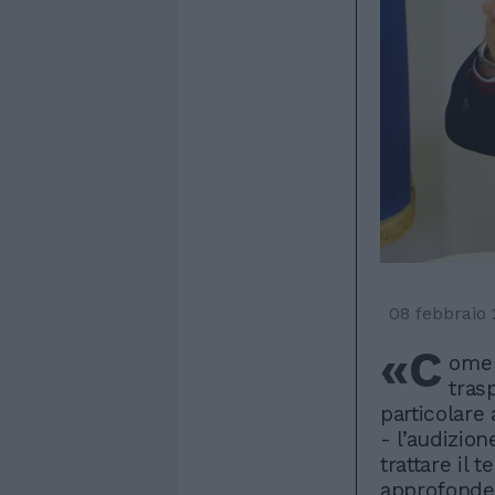
08 febbraio 
«C
ome 
tras
particolare 
- l’audizio
trattare il
approfonden