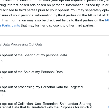
eing interest-based ads based on personal information utilized by us or
disclosed to third parties prior to your opt-out. You may separately opt-
losure of your personal information by third parties on the IAB’s list of
nte Arcuri ha ben altro da fare che venire
. This information may also be disclosed by us to third parties on the
IA
 a spiegare - ai cittadini italiani - gli
Participants
that may further disclose it to other third parties.
i posti da Fdi sui ritardi nella consegna dei
l bando per l’acquisto di 157 milioni di
ecessarie per la campagna vaccinale
 che desta più di un interrogativo in
l Data Processing Opt Outs
scelta della tipologia di siringhe, alla
o opt-out of the Sharing of my personal data.
partecipanti alla gara, ai costi esorbitanti e
In
tiche per la consegna. L’ex Governo Conte
to siringhe che costano il doppio rispetto a
o opt-out of the Sale of my Personal Data.
igliate da Pfizer, avremmo voluto sapere il
In
curi...ma il commissario straordinario fa
nziché rispondere sulla campagna
to opt-out of processing my Personal Data for Targeted
 conclude Bellucci.
ing.
In
o opt-out of Collection, Use, Retention, Sale, and/or Sharing
ersonal Data that Is Unrelated with the Purposes for which it