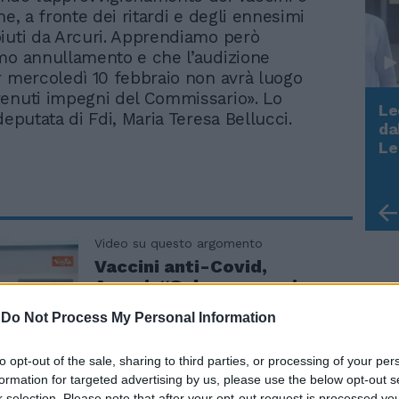
he, a fronte dei ritardi e degli ennesimi
iuti da Arcuri. Apprendiamo però
mo annullamento e che l’audizione
r mercoledì 10 febbraio non avrà luogo
enuti impegni del Commissario». Lo
Le
deputata di Fdi, Maria Teresa Bellucci.
da
Rudy Giuliani a Come States?
Le
Trump, Meloni e la strategia
americana
Video su questo argomento
Vaccini anti-Covid,
Arcuri: “Solo con ampia
copertura riusciremo a
-
Do Not Process My Personal Information
uscire da questa lunga
notte”
to opt-out of the sale, sharing to third parties, or processing of your per
formation for targeted advertising by us, please use the below opt-out s
r selection. Please note that after your opt-out request is processed y