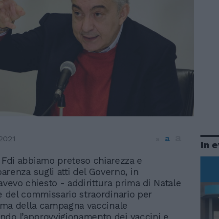
a
a
2021
a
In 
Fdi abbiamo preteso chiarezza e
parenza sugli atti del Governo, in
avevo chiesto - addirittura prima di Natale
ne del commissario straordinario per
 tema della campagna vaccinale
do l’approvvigionamento dei vaccini e