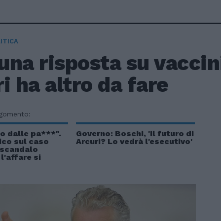
ITICA
na risposta su vaccini
i ha altro da fare
rgomento:
o dalle pa***".
Governo: Boschi, 'il futuro di
ico sul caso
Arcuri? Lo vedrà l'esecutivo'
 scandalo
l'affare si