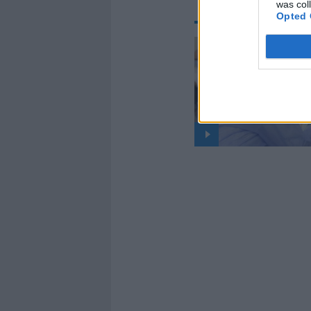
was col
Opted 