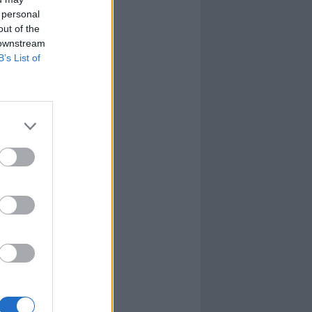
 personal
out of the
 downstream
B’s List of