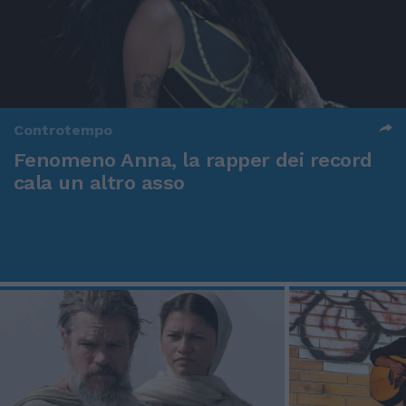
Controtempo
Fenomeno Anna, la rapper dei record
cala un altro asso