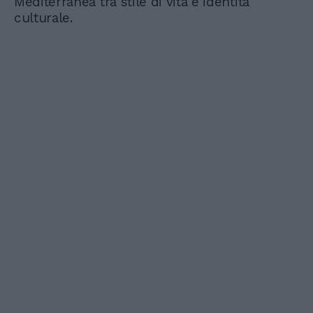
Mediterranea tra stile di vita e identità
culturale.