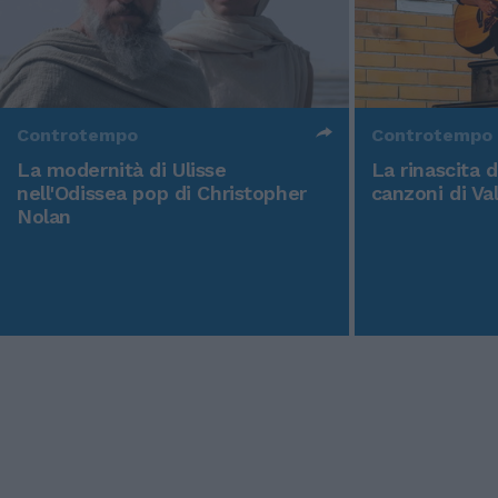
Controtempo
Controtempo
La modernità di Ulisse
La rinascita 
nell'Odissea pop di Christopher
canzoni di Va
Nolan