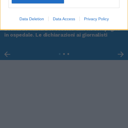
00:00
01:16
Data Deletion
Data Access
Privacy Policy
Leonardo Maria Del Vecchio dall'ex compagna
in ospedale. Le dichiarazioni ai giornalisti