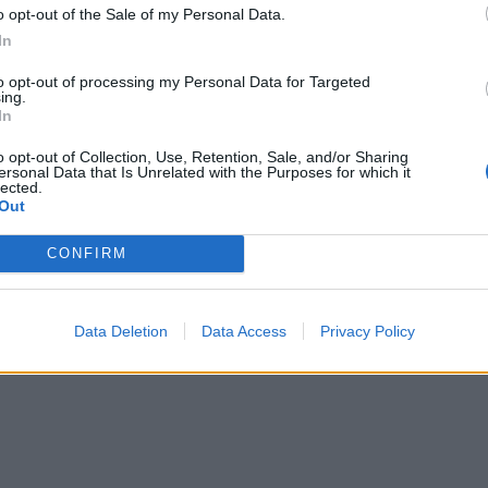
lo» ha scritto su Facebook la Meloni. Che
o opt-out of the Sale of my Personal Data.
ssivo post ha messo nel mirino anche il
In
iano colpevole di aver "multati i
to opt-out of processing my Personal Data for Targeted
 e inseguito gli italiani con i droni per
ing.
re a migliaia di immigrati clandestini di
In
iolare la quarantena".
o opt-out of Collection, Use, Retention, Sale, and/or Sharing
ersonal Data that Is Unrelated with the Purposes for which it
lected.
Out
CONFIRM
Data Deletion
Data Access
Privacy Policy