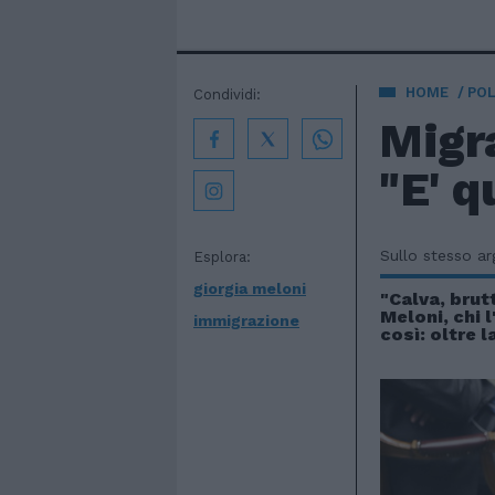
HOME
POL
Condividi:
Migra
"E' q
Sullo stesso a
Esplora:
giorgia meloni
"Calva, brutt
Meloni, chi l
immigrazione
così: oltre 