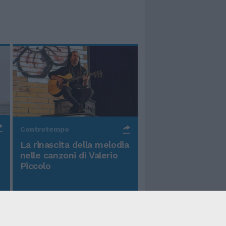
Controtempo
La rinascita della melodia
nelle canzoni di Valerio
Piccolo