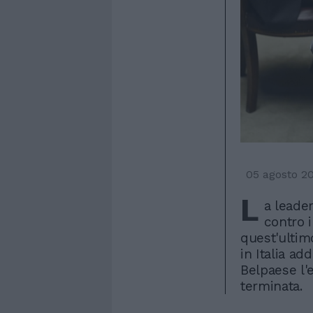
05 agosto 2
L
a leader
contro 
quest'ultim
in Italia a
Belpaese l
terminata.