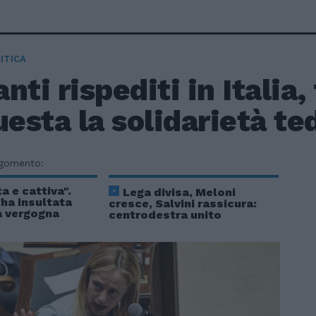
ITICA
nti rispediti in Italia,
uesta la solidarietà t
rgomento:
a e cattiva".
Lega divisa, Meloni
'ha insultata
cresce, Salvini rassicura:
la vergogna
centrodestra unito