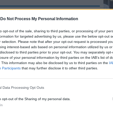
Video su questo argomento
-
Do Not Process My Personal Information
#GiorgiaMeloni superstar
dopo la sfuriata a
#Conte. E la voce rubata
Le
to opt-out of the sale, sharing to third parties, or processing of your per
impazza su #TikTok
da
formation for targeted advertising by us, please use the below opt-out s
Rudy Giuliani a Come States?
Le
r selection. Please note that after your opt-out request is processed y
Trump, Meloni e la strategia
eing interest-based ads based on personal information utilized by us or
americana
disclosed to third parties prior to your opt-out. You may separately opt-
losure of your personal information by third parties on the IAB’s list of
. This information may also be disclosed by us to third parties on the
IA
solidarietà della Germania nei nostri
Participants
that may further disclose it to other third parties.
Aerei che da Stoccarda scaricano immigrati
a Milano. Con buona pace della Lombardia,
iù colpita dall’emergenza sanitaria. Nel
apete quanti sono gli immigrati irregolari
l Data Processing Opt Outs
Italia dalle navi ONG (spesso tedesche)
nia ha accettato di ricollocare in tutto il
o opt-out of the Sharing of my personal data.
 Qualcuno vorrebbe fare della nostra
In
campo profughi d’Europa. Noi ci battiamo