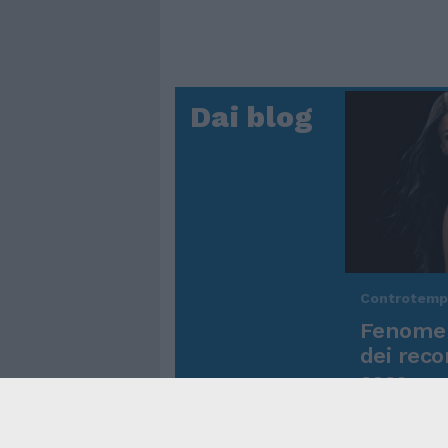
Dai blog
Controtem
Fenomen
dei reco
asso