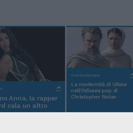
Controtempo
La modernità di Ulisse
po
nell'Odissea pop di
Christopher Nolan
o Anna, la rapper
rd cala un altro