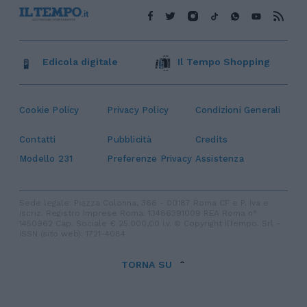
Edicola digitale
Il Tempo Shopping
Cookie Policy
Privacy Policy
Condizioni Generali
Contatti
Pubblicità
Credits
Modello 231
Preferenze Privacy
Assistenza
Sede legale: Piazza Colonna, 366 - 00187 Roma CF e P. Iva e
Iscriz. Registro Imprese Roma: 13486391009 REA Roma n°
1450962 Cap. Sociale € 25.000,00 i.v. © Copyright IlTempo. Srl -
ISSN (sito web): 1721-4084
TORNA SU