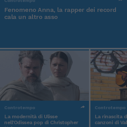
Controtempo
Fenomeno Anna, la rapper dei record
cala un altro asso
Controtempo
Controtempo
La modernità di Ulisse
La rinascita 
nell'Odissea pop di Christopher
canzoni di Va