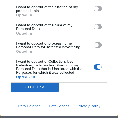
I want to opt-out of the Sharing of my
personal data.
Opted In
I want to opt-out of the Sale of my
Personal Data.
Opted In
I want to opt-out of processing my
Personal Data for Targeted Advertising.
Opted In
I want to opt-out of Collection, Use,
Retention, Sale, and/or Sharing of my
00:00
01:16
Personal Data that Is Unrelated with the
Purposes for which it was collected.
Opted Out
Leonardo Maria Del Vecchio dall'ex compagna
CONFIRM
in ospedale. Le dichiarazioni ai giornalisti
Data Deletion
Data Access
Privacy Policy