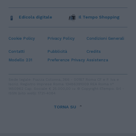
Edicola digitale
Il Tempo Shopping
Cookie Policy
Privacy Policy
Condizioni Generali
Contatti
Pubblicità
Credits
Modello 231
Preferenze Privacy
Assistenza
Sede legale: Piazza Colonna, 366 - 00187 Roma CF e P. Iva e
Iscriz. Registro Imprese Roma: 13486391009 REA Roma n°
1450962 Cap. Sociale € 25.000,00 i.v. © Copyright IlTempo. Srl -
ISSN (sito web): 1721-4084
TORNA SU