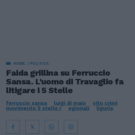
HOME
POLITICA
Faida grillina su Ferruccio
Sansa. L'uomo di Travaglio fa
litigare i 5 Stelle
ferruccio sansa
luigi di maio
vito crimi
movimento 5 stelle r
egionali
liguria