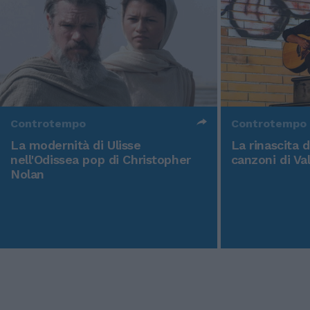
Controtempo
Controtempo
La modernità di Ulisse
La rinascita 
nell'Odissea pop di Christopher
canzoni di Va
Nolan