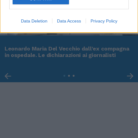
Data Deletion
Data Access
Privacy Policy
00:00
01:16
Leonardo Maria Del Vecchio dall'ex compagna
in ospedale. Le dichiarazioni ai giornalisti