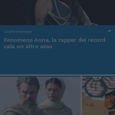
Controtempo
Fenomeno Anna, la rapper dei record
cala un altro asso