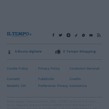
Edicola digitale
Il Tempo Shopping
Cookie Policy
Privacy Policy
Condizioni Generali
Contatti
Pubblicità
Credits
Modello 231
Preferenze Privacy
Assistenza
Sede legale: Piazza Colonna, 366 - 00187 Roma CF e P. Iva e
Iscriz. Registro Imprese Roma: 13486391009 REA Roma n°
1450962 Cap. Sociale € 25.000,00 i.v. © Copyright IlTempo. Srl -