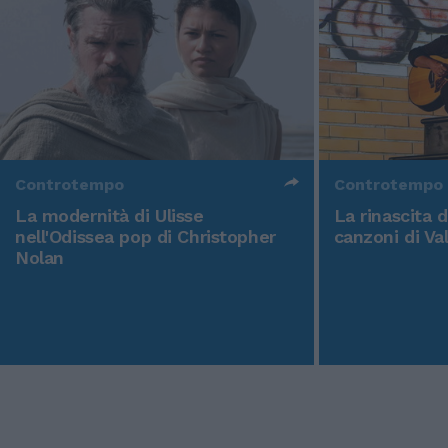
Controtempo
Controtempo
La modernità di Ulisse
La rinascita 
nell'Odissea pop di Christopher
canzoni di Va
Nolan