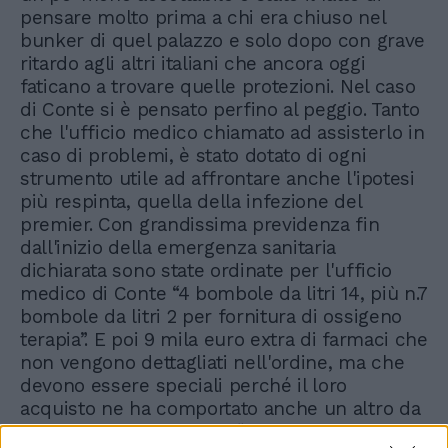
pensare molto prima a chi era chiuso nel
bunker di quel palazzo e solo dopo con grave
ritardo agli altri italiani che ancora oggi
faticano a trovare quelle protezioni. Nel caso
di Conte si è pensato perfino al peggio. Tanto
che l'ufficio medico chiamato ad assisterlo in
caso di problemi, è stato dotato di ogni
strumento utile ad affrontare anche l'ipotesi
più respinta, quella della infezione del
premier. Con grandissima previdenza fin
dall'inizio della emergenza sanitaria
dichiarata sono state ordinate per l'ufficio
medico di Conte “4 bombole da litri 14, più n.7
bombole da litri 2 per fornitura di ossigeno
terapia”. E poi 9 mila euro extra di farmaci che
non vengono dettagliati nell'ordine, ma che
devono essere speciali perché il loro
acquisto ne ha comportato anche un altro da
2.500 euro: un ulteriore “frigorifero per la