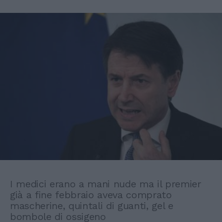
I medici erano a mani nude ma il premier
già a fine febbraio aveva comprato
mascherine, quintali di guanti, gel e
bombole di ossigeno