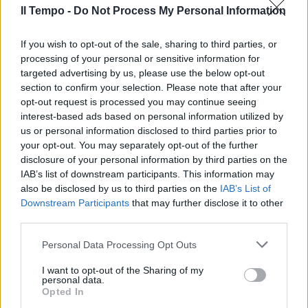
conservazione di farmaci e vaccini”. Con altri
Il Tempo -
Do Not Process My Personal Information
8 mila euro comperati pure “n.2 defibrillatori
semiautomatici DAE”, che hanno reso
If you wish to opt-out of the sale, sharing to third parties, or
necessaria la stipula di un contratto con la
processing of your personal or sensitive information for
Stryker Italia srl per la loro manutenzione
targeted advertising by us, please use the below opt-out
(per 1.300 euro più Iva). Contratto analogo
section to confirm your selection. Please note that after your
stipulato con la Mortara Instruments per la
opt-out request is processed you may continue seeing
manutenzione di “n. 1 elettrocardiografo
interest-based ads based on personal information utilized by
Mortara Eli 230 e n.1 elettrocardiografo
us or personal information disclosed to third parties prior to
modello Cardiette AR 2100 ADV per garantire
your opt-out. You may separately opt-out of the further
disclosure of your personal information by third parties on the
il funzionamento ordinario dell'attività del
IAB’s list of downstream participants. This information may
servizio di primo soccorso”. Adesso possiamo
also be disclosed by us to third parties on the
IAB’s List of
essere certi: Conte è protetto e curato molto
Downstream Participants
that may further disclose it to other
meglio a palazzo Chigi che dentro un
third parties.
qualsiasi ospedale italiano, ed è sicuro come
nemmeno è capitato in Cina a Xi Jinping.
Personal Data Processing Opt Outs
Molto meno sicuri siamo tutti noi nelle sue
I want to opt-out of the Sharing of my
mani.
personal data.
Opted In