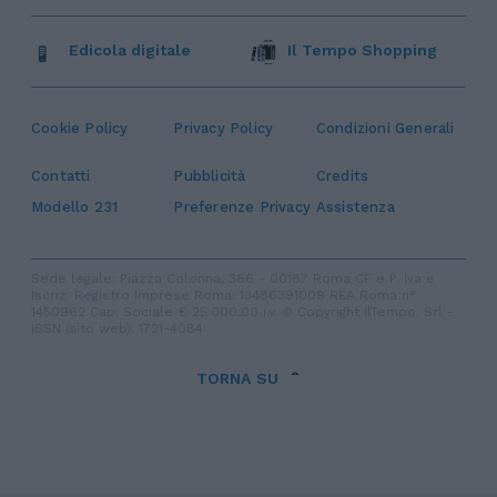
Edicola digitale
Il Tempo Shopping
Cookie Policy
Privacy Policy
Condizioni Generali
Contatti
Pubblicità
Credits
Modello 231
Preferenze Privacy
Assistenza
Sede legale: Piazza Colonna, 366 - 00187 Roma CF e P. Iva e
Iscriz. Registro Imprese Roma: 13486391009 REA Roma n°
1450962 Cap. Sociale € 25.000,00 i.v. © Copyright IlTempo. Srl -
ISSN (sito web): 1721-4084
TORNA SU