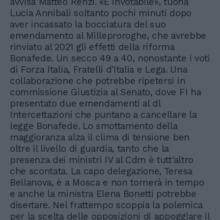
avvisa Matteo Renzi. «È invotabile», tuona
Lucia Annibali soltanto pochi minuti dopo
aver incassato la bocciatura del suo
emendamento al Milleproroghe, che avrebbe
rinviato al 2021 gli effetti della riforma
Bonafede. Un secco 49 a 40, nonostante i voti
di Forza Italia, Fratelli d'Italia e Lega. Una
collaborazione che potrebbe ripetersi in
commissione Giustizia al Senato, dove FI ha
presentato due emendamenti al dl
Intercettazioni che puntano a cancellare la
legge Bonafede. Lo smottamento della
maggioranza alza il clima di tensione ben
oltre il livello di guardia, tanto che la
presenza dei ministri IV al Cdm è tutt'altro
che scontata. La capo delegazione, Teresa
Bellanova, è a Mosca e non tornerà in tempo
e anche la ministra Elena Bonetti potrebbe
disertare. Nel frattempo scoppia la polemica
per la scelta delle opposizioni di appoggiare il