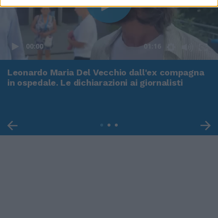
00:00
01:16
Leonardo Maria Del Vecchio dall'ex compagna
in ospedale. Le dichiarazioni ai giornalisti