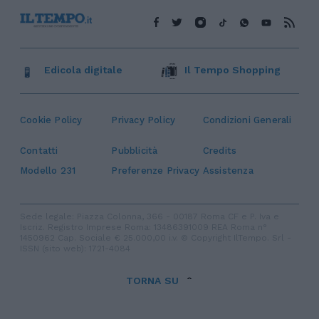
Edicola digitale
Il Tempo Shopping
Cookie Policy
Privacy Policy
Condizioni Generali
Contatti
Pubblicità
Credits
Modello 231
Preferenze Privacy
Assistenza
Sede legale: Piazza Colonna, 366 - 00187 Roma CF e P. Iva e
Iscriz. Registro Imprese Roma: 13486391009 REA Roma n°
1450962 Cap. Sociale € 25.000,00 i.v. © Copyright IlTempo. Srl -
ISSN (sito web): 1721-4084
TORNA SU