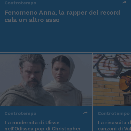
Controtempo
Fenomeno Anna, la rapper dei record
cala un altro asso
Controtempo
Controtempo
La modernità di Ulisse
La rinascita 
nell'Odissea pop di Christopher
canzoni di Va