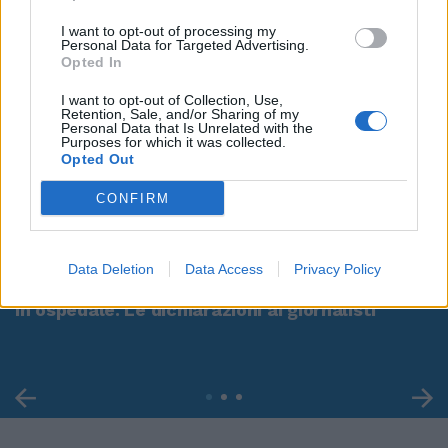
I want to opt-out of processing my
Personal Data for Targeted Advertising.
Opted In
I want to opt-out of Collection, Use,
Retention, Sale, and/or Sharing of my
Personal Data that Is Unrelated with the
Purposes for which it was collected.
Opted Out
CONFIRM
00:00
01:16
Data Deletion
Data Access
Privacy Policy
Leonardo Maria Del Vecchio dall'ex compagna
in ospedale. Le dichiarazioni ai giornalisti