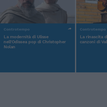
Controtempo
Controtempo
La modernità di Ulisse
La rinascita 
nell'Odissea pop di Christopher
canzoni di Va
Nolan