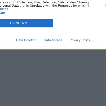
o opt-out of Collection, Use, Retention, Sale, and/or Sharing
pondendo con l'evidenza dei fatti, la forza
ersonal Data that Is Unrelated with the Purposes for which it
lected.
e la concretezza delle azioni. Onore a un
Out
bero che ha il coraggio di esprimere
ontrocorrente. Mai come in questo
CONFIRM
tersi per la normalità è diventato un atto
 stima Lorenzo Fontana, Ministro della
Data Deletion
Data Access
Privacy Policy