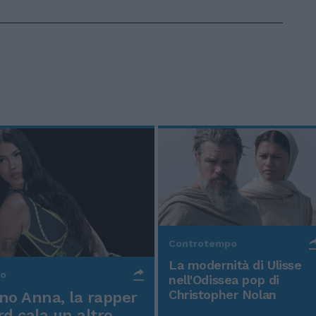
Controtempo
La modernità di Ulisse
po
nell'Odissea pop di
Christopher Nolan
o Anna, la rapper
rd cala un altro