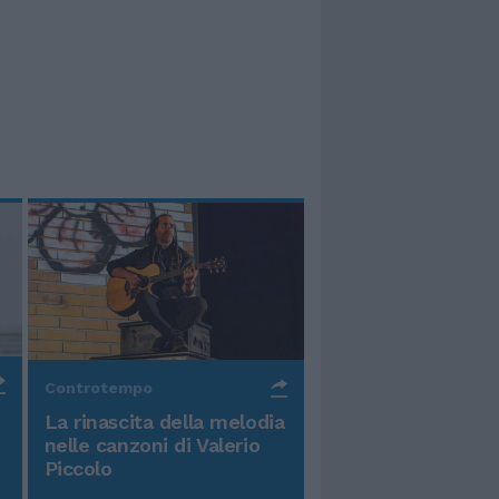
Controtempo
La rinascita della melodia
nelle canzoni di Valerio
Piccolo