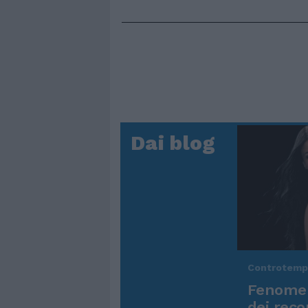
Dai blog
Controtem
Fenomen
dei reco