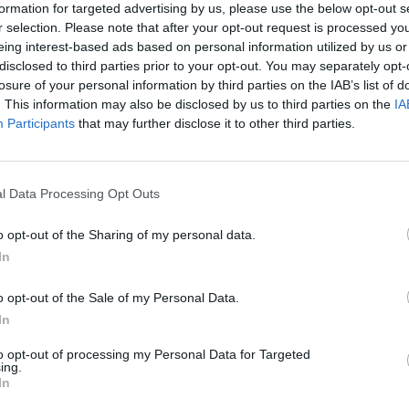
ne, da taluni condotta a tavolino. Viviamo
formation for targeted advertising by us, please use the below opt-out s
ani. La furia di certa ideologia relativistica
r selection. Please note that after your opt-out request is processed y
confini della realtà, arrivando anche a
eing interest-based ads based on personal information utilized by us or
dubbio alcune lampanti evidenze, che
disclosed to third parties prior to your opt-out. You may separately opt-
losure of your personal information by third parties on the IAB’s list of
no riscontro nella nostra Costituzione. «La
. This information may also be disclosed by us to third parties on the
IA
riconosce i diritti della famiglia come
Le
Participants
that may further disclose it to other third parties.
urale fondata sul matrimonio», recita
da
Rudy Giuliani a Come States?
9, che sarà il principio azione da ministro.
Le
Trump, Meloni e la strategia
: la rivolta delle élite non ci spaventa e
americana
enta affrontare la dittatura del pensiero
l Data Processing Opt Outs
amo avanti, con grande motivazione,
ti progetti da attuare. Lo facciamo con i
o opt-out of the Sharing of my personal data.
che - come Voi - ci hanno manifestato la
In
ietà. Siete stati e siete numerosissimi e a
sentito ringraziamento. La storia ci
o opt-out of the Sale of my Personal Data.
i chiameranno papisti, retrogradi,
In
, clericali: siatene fieri!», diceva San Pio X.
to opt-out of processing my Personal Data for Targeted
fieri di non aver paura di dirci cristiani, di
ing.
 padri, di essere per la vita. Abbiamo le
In
stanza larghe per resistere agli attacchi