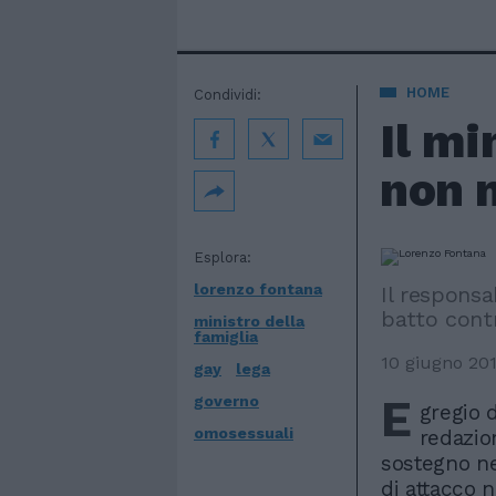
HOME
Condividi:
Il mi
non 
Esplora:
lorenzo fontana
Il responsa
batto contro
ministro della
famiglia
10 giugno 20
gay
lega
E
governo
gregio d
omosessuali
redazio
sostegno nei
di attacco 