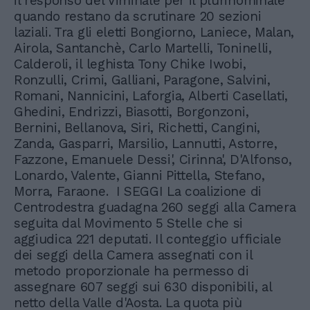
il responso del Viminale per il plurinominale
quando restano da scrutinare 20 sezioni
laziali. Tra gli eletti Bongiorno, Laniece, Malan,
Airola, Santanchè, Carlo Martelli, Toninelli,
Calderoli, il leghista Tony Chike Iwobi,
Ronzulli, Crimi, Galliani, Paragone, Salvini,
Romani, Nannicini, Laforgia, Alberti Casellati,
Ghedini, Endrizzi, Biasotti, Borgonzoni,
Bernini, Bellanova, Siri, Richetti, Cangini,
Zanda, Gasparri, Marsilio, Lannutti, Astorre,
Fazzone, Emanuele Dessi', Cirinna', D'Alfonso,
Lonardo, Valente, Gianni Pittella, Stefano,
Morra, Faraone. I SEGGI La coalizione di
Centrodestra guadagna 260 seggi alla Camera
seguita dal Movimento 5 Stelle che si
aggiudica 221 deputati. Il conteggio ufficiale
dei seggi della Camera assegnati con il
metodo proporzionale ha permesso di
assegnare 607 seggi sui 630 disponibili, al
netto della Valle d'Aosta. La quota più