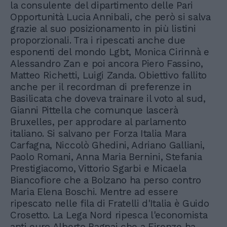
la consulente del dipartimento delle Pari
Opportunità Lucia Annibali, che però si salva
grazie al suo posizionamento in più listini
proporzionali. Tra i ripescati anche due
esponenti del mondo Lgbt, Monica Cirinnà e
Alessandro Zan e poi ancora Piero Fassino,
Matteo Richetti, Luigi Zanda. Obiettivo fallito
anche per il recordman di preferenze in
Basilicata che doveva trainare il voto al sud,
Gianni Pittella che comunque lascerà
Bruxelles, per approdare al parlamento
italiano. Si salvano per Forza Italia Mara
Carfagna, Niccolò Ghedini, Adriano Galliani,
Paolo Romani, Anna Maria Bernini, Stefania
Prestigiacomo, Vittorio Sgarbi e Micaela
Biancofiore che a Bolzano ha perso contro
Maria Elena Boschi. Mentre ad essere
ripescato nelle fila di Fratelli d'Italia è Guido
Crosetto. La Lega Nord ripesca l'economista
anti euro Alberto Bagnai che a Firenze ha