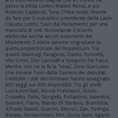
perso la sfida contro Matteo Renzi, e poi
Roberto Calderoli, Tony Chike Iwobi. Niente
da fare per il vulcanico presidente della Lazio
Claudio Lotito, fuori dal Parlamento per una
manciata di voti. Nonostante il trionfo
elettorale anche alcuni esponenti del
Movimento 5 stelle devono ringraziare la
quota proporzionale del Rosatellum. Tra
questi Gianluigi Paragone, Danilo Toninelli,
Vito Crimi, Elio Lannutti e Gregorio De Falco.
Mentre non ce la fa la "Iena", Dino Giarrusso
che rimane fuori dalla Camera dei deputati.
CAMERA I dati del Viminale hanno assegnato
607 seggi sui 630 disponibili. Tra gli eletti
Lucia Annibali, Nicola Fratoianni, Guido
Crosetto, Paita, Giorgetti, Pollastrini, Valentini,
Gelmini, Fiano, Manlio Di Stefano, Brambilla,
Alfredo Bazoli, Guerini, Bitonci, Zan, Fedriga,
Rosato, Serracchiani, Pini, Giulia Sarti, Sgarbi,