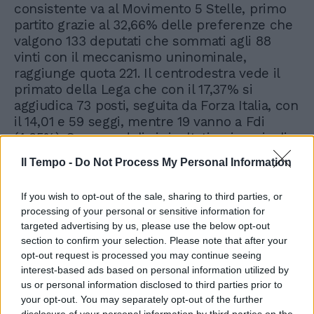
consistente va al Movimento 5 Stelle, primo
partito grazie al 32,66% delle preferenze che
valgono 133 deputati che sommati agli 88
vinti con il meccanismo uninominale,
raggiunge quota 221. Il centrodestra vede il
primato della Lega che con il 17,37% si
aggiudica 73 posti, seguita da Forza Italia, con
il 14,01 e 59 seggi, mentre 19 vanno a Fdi
(4,35%). Sommandoli ai risultati uninominali,
il centrodestra conta 260 deputati. Per il
Il Tempo -
Do Not Process My Personal Information
centrosinistra il Pd, in base al 18,7% dei voti
raccoglie 86 seggi del proporzionale; due
If you wish to opt-out of the sale, sharing to third parties, or
seggi per Svp, nessuno invece dalla
processing of your personal or sensitive information for
ripartizione proporzionale per +Europa, Civica
targeted advertising by us, please use the below opt-out
popolare e Insieme. Il conteggio totale del
section to confirm your selection. Please note that after your
centrosinistra, con i 24 collegi uninominali, è
opt-out request is processed you may continue seeing
di 112 deputati.
interest-based ads based on personal information utilized by
us or personal information disclosed to third parties prior to
your opt-out. You may separately opt-out of the further
disclosure of your personal information by third parties on the