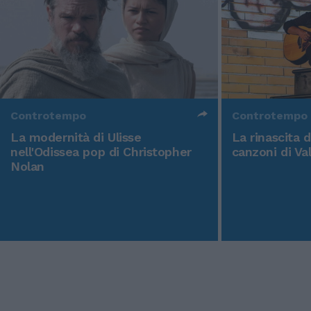
Controtempo
Controtempo
La modernità di Ulisse
La rinascita 
nell'Odissea pop di Christopher
canzoni di Va
Nolan