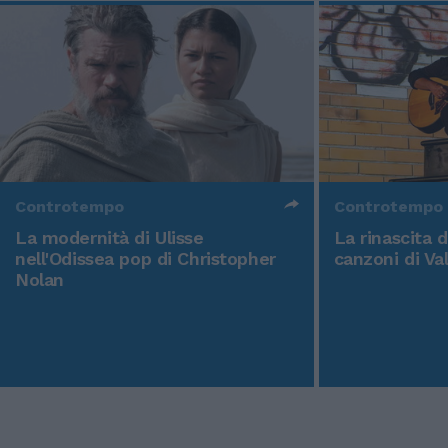
Controtempo
Controtempo
La modernità di Ulisse
La rinascita 
nell'Odissea pop di Christopher
canzoni di Va
Nolan