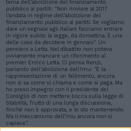
tema dell'abolizione del finanziamento
pubblico ai partiti: "Non rinviare al 2017
l'andata in regime dell'abolizione del
finanziamento pubblico ai partiti. Se vogliamo
dare un segnale agli italiani facciamo entrare
in vigore subito la legge, da domattina. È una
delle cose da decidere in gennaio". Un
pensiero a Letta. Nel dibattito non poteva
ovviamente mancare un riferimento al
premier Enrico Letta. Ci pensa Renzi,
parlando dell'abolizione dell'Imu: "È la
rappresentazione di un fallimento, ancora
non si sa come si chiama e come si paga. Ma
ho preso impegno con il presidente del
Consiglio di non mettere bocca sulla legge di
Stabilità, frutto di una lunga discussione,
finché non è approvata, e lo sto mantenendo.
Ma il meccanismo dell'Imu ancora non si
capisce".