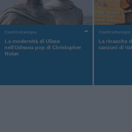
Controtempo
Controtempo
La modernità di Ulisse
La rinascita 
nell'Odissea pop di Christopher
canzoni di Va
Nolan